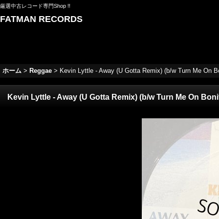
厳選中古レコード専門Shop !!
FATMAN RECORDS
ホーム
>
Reggae
>
Kevin Lyttle - Away (U Gotta Remix) (b/w Turn Me On Bon
Kevin Lyttle - Away (U Gotta Remix) (b/w Turn Me On Bonita