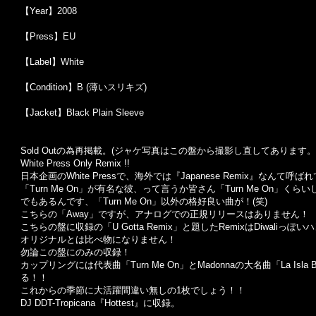
【Year】2008
【Press】EU
【Label】White
【Condition】B (薄いスリキズ)
【Jacket】Black Plain Sleeve
Sold Outの為再掲載。(ジャケ写真はこの盤から撮影し直してあります。
White Press Only Remix !!
日本企画のWhite Pressで、海外では『Japanese Remix』なんて
「Turn Me On」が有名な彼、って言うか皆さん「Turn Me On」く
でもあるんです、「Turn Me On」以外の格好良い曲が！(笑)
こちらの「Away」ですが、アナログでの正規リリースはありません！
こちらの盤に収録の「U Gotta Remix」と題したRemixはDiwaliっぽい
オリジナルとは比べ物になりません！
勿論この盤にのみの収録！
カップリングには代表曲「Turn Me On」とMadonnaの大名曲「La Isla 
る！！
これからの季節に大活躍間違い無しの1枚でしょう！！
DJ DDT-Tropicana『Hottest』に収録。