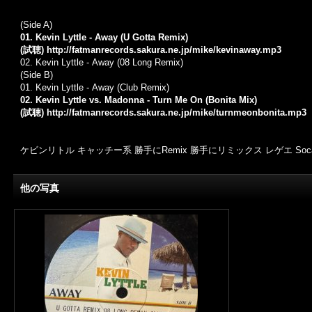
(Side A)
01. Kevin Lyttle - Away (U Gotta Remix)
(試聴)
http://fatmanrecords.sakura.ne.jp/mike/kevinaway.mp3
02. Kevin Lyttle - Away (08 Long Remix)
(Side B)
01. Kevin Lyttle - Away (Club Remix)
02. Kevin Lyttle vs. Madonna - Turn Me On (Bonita Mix)
(試聴)
http://fatmanrecords.sakura.ne.jp/mike/turnmeonbonita.mp3
ケビンリトル キャッチー系 勝手にRemix 勝手にリミックス レゲエ Soc
他の写真