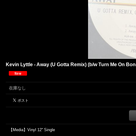
Kevin Lyttle - Away (U Gotta Remix) (b/w Turn Me On Bonit
在庫なし
【Media】Vinyl 12'' Single