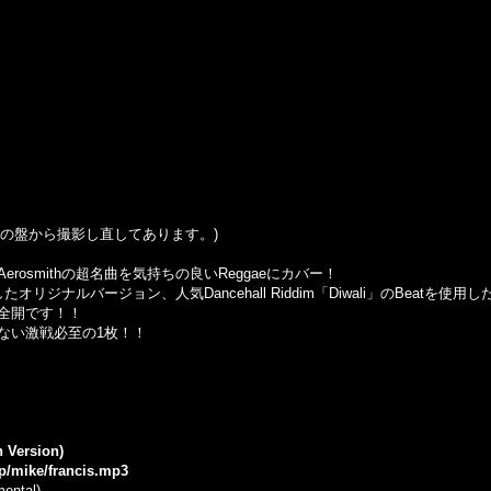
はこの盤から撮影し直してあります。)
osmithの超名曲を気持ちの良いReggaeにカバー！
使用したオリジナルバージョン、人気Dancehall Riddim「Diwali」のBeat
全開です！！
ない激戦必至の1枚！！
n Version)
jp/mike/francis.mp3
mental)