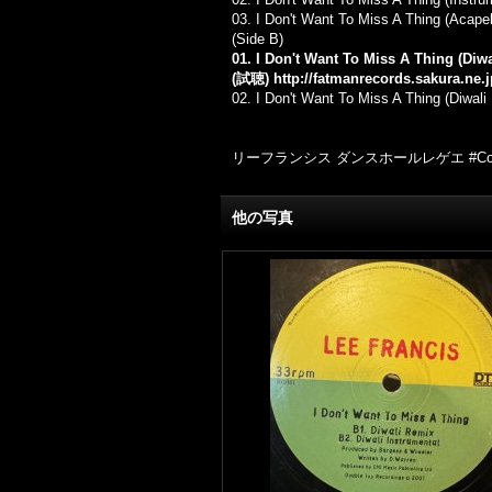
03. I Don't Want To Miss A Thing (Acapel
(Side B)
01. I Don't Want To Miss A Thing (Diw
(試聴)
http://fatmanrecords.sakura.ne.
02. I Don't Want To Miss A Thing (Diwali 
リーフランシス ダンスホールレゲエ #Co
他の写真