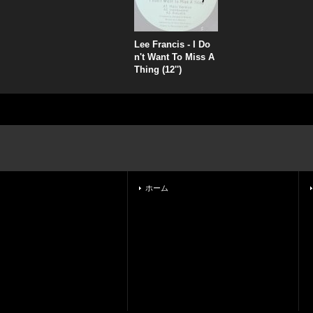
Lee Francis - I Do
n't Want To Miss A
Thing (12'')
ホーム