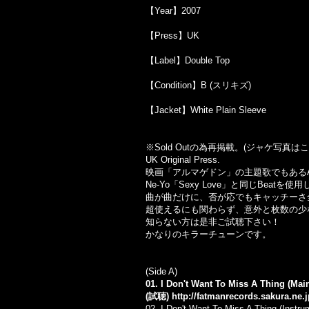
【Year】2007
【Press】UK
【Label】Double Top
【Condition】B (スリキズ)
【Jacket】White Plain Sleeve
※Sold Outの為再掲載。(ジャケ写真
UK Original Press.
映画「アルマゲドン」の主題歌でもあるAer
Ne-Yo「Sexy Love」と同じBeatを
曲が曲だけに、否が応でもキャッチーさ
超使えるにも関わらず、意外と枚数の少
知らない方は是非ご試聴下さい！
かなりのキラーチューンです。
(Side A)
01. I Don't Want To Miss A Thing (Mai
(試聴)
http://fatmanrecords.sakura.ne.
02. I Don't Want To Miss A Thing (Instru