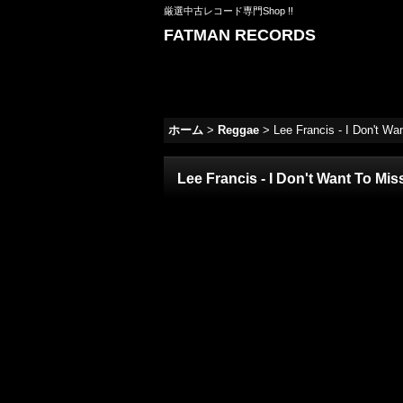
厳選中古レコード専門Shop !!
FATMAN RECORDS
ホーム
>
Reggae
>
Lee Francis - I Don't Wan
Lee Francis - I Don't Want To Miss