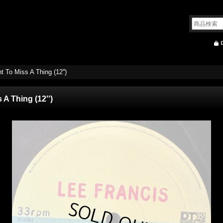
t To Miss A Thing (12'')
 A Thing (12'')