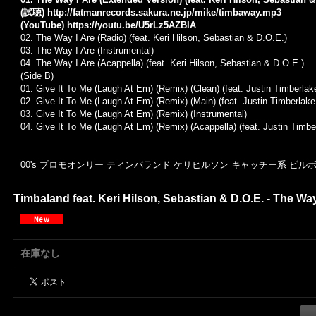
(試聴)
http://fatmanrecords.sakura.ne.jp/mike/timbaway.mp3
(YouTube)
https://youtu.be/U5rLz5AZBIA
02. The Way I Are (Radio) (feat. Keri Hilson, Sebastian & D.O.E.)
03. The Way I Are (Instrumental)
04. The Way I Are (Acappella) (feat. Keri Hilson, Sebastian & D.O.E.)
(Side B)
01. Give It To Me (Laugh At Em) (Remix) (Clean) (feat. Justin Timberlak
02. Give It To Me (Laugh At Em) (Remix) (Main) (feat. Justin Timberlake
03. Give It To Me (Laugh At Em) (Remix) (Instrumental)
04. Give It To Me (Laugh At Em) (Remix) (Acappella) (feat. Justin Timbe
00's プロモオンリー ティンバランド ケリヒルソン キャッチー系 ビル
Timbaland feat. Keri Hilson, Sebastian & D.O.E. - The Way
在庫なし