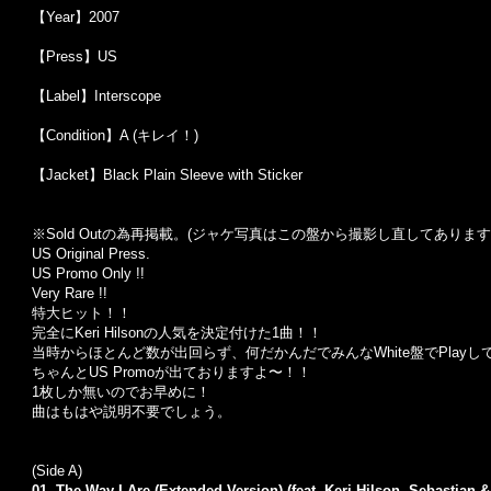
【Year】2007
【Press】US
【Label】Interscope
【Condition】A (キレイ！)
【Jacket】Black Plain Sleeve with Sticker
※Sold Out
の為再掲載。
(
ジャケ写真はこの盤から撮影し直してあります
US Original Press.
US Promo Only !!
Very Rare !!
特大ヒット！！
完全にKeri Hilsonの人気を決定付けた1曲！！
当時からほとんど数が出回らず、何だかんだでみんなWhite盤でPlay
ちゃんとUS Promoが出ておりますよ〜！！
1枚しか無いのでお早めに！
曲はもはや説明不要でしょう。
(Side A)
01. The Way I Are (Extended Version) (feat. Keri Hilson, Sebastian &