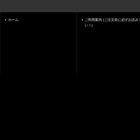
ホーム
ご利用案内 (ご注文前に必ずお読み
い！)