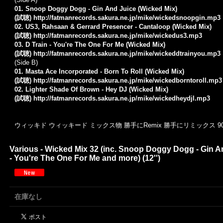
01. Snoop Doggy Dogg - Gin And Juice (Wicked Mix)
(試聴)
http://fatmanrecords.sakura.ne.jp/mike/wickedsnoopgin.mp3
02.
US3
,
Rahsaan
&
Gerrard Presencer
- Cantaloop (Wicked Mix)
(試聴)
http://fatmanrecords.sakura.ne.jp/mike/wickedus3.mp3
03. D Train - You're The One For Me (Wicked Mix)
(試聴)
http://fatmanrecords.sakura.ne.jp/mike/wickeddtrainyou.mp3
(Side B)
01. Masta Ace Incorporated - Born To Roll (Wicked Mix)
(試聴)
http://fatmanrecords.sakura.ne.jp/mike/wickedborntoroll.mp3
02. Lighter Shade Of Brown - Hey DJ (Wicked Mix)
(試聴)
http://fatmanrecords.sakura.ne.jp/mike/wickedheydjl.mp3
ウィッキド ウィッキード ミックス物 勝手にRemix 勝手にリミックス 90's R
Various - Wicked Mix 32 (inc. Snoop Doggy Dogg - Gin An
- You're The One For Me and more) (12'')
在庫なし