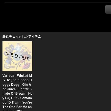
最近チェックしたアイテム
Various - Wicked M
ix 32 (inc. Snoop D
oggy Dogg - Gin A
nd Juice, Lighter S
hade Of Brown - He
y DJ, US3 - Cantalo
op, D Train - You're
The One For Me an