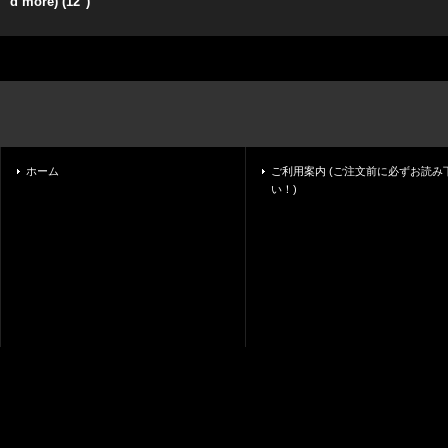
d more) (12'')
ホーム
ご利用案内 (ご注文前に必ずお読み
い！)