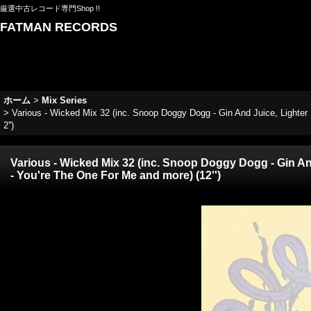
厳選中古レコード専門Shop !!
FATMAN RECORDS
ホーム
>
Mix Series
>
Various - Wicked Mix 32 (inc. Snoop Doggy Dogg - Gin And Juice, Lighter
2'')
Various - Wicked Mix 32 (inc. Snoop Doggy Dogg - Gin An
- You're The One For Me and more) (12'')