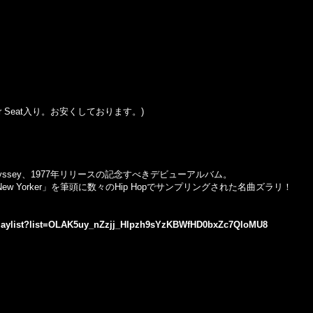
。Inner Seat入り。お安くしております。)
Odyssey、1977年リリースの記念すべきデビューアルバム。
e New Yorker」を筆頭に数々のHip Hopでサンプリングされた名曲ズラリ！
playlist?list=OLAK5uy_nZzjj_Hlpzh9sYzKBWfHD0bxZc7QloMU8