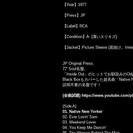
【Year】1977
【Press】JP
【Label】RCA
【Condition】A- (薄いスリキズ)
【Jacket】Picture Sleeve (底抜け
JP Original Press.
77' Soul名盤。
「Inside Out」のヒットでお馴染みの
Black Boxもカバーした超名曲「Nativ
説明不要の名盤です！
(全曲試聴)
https://www.youtube.com/
(Side A)
01. Native New Yorker
02. Ever Lovin' Sam
03. Weekend Lover
04. You Keep Me Dancin'
05. The Woman Behind The Man