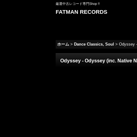
厳選中古レコード専門Shop !!
FATMAN RECORDS
ホーム
>
Dance Classics, Soul
>
Odyssey -
Odyssey - Odyssey (inc. Native N