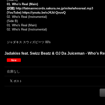
01. Who's Real (Main)
(試聴)
http://fatmanrecords.sakura.ne.jp/mike/whosreal.mp3
(YouTube)
https://youtu.be/oJ4Jd-QouvQ
02. Who's Real (Instrumental)
(Side B)
01. Who's Real (Main)
02. Who's Real (Instrumental)
ジャダキス スウィズビーツ 00's
Jadakiss feat. Swizz Beatz & OJ Da Juiceman - Who's Real
在庫なし