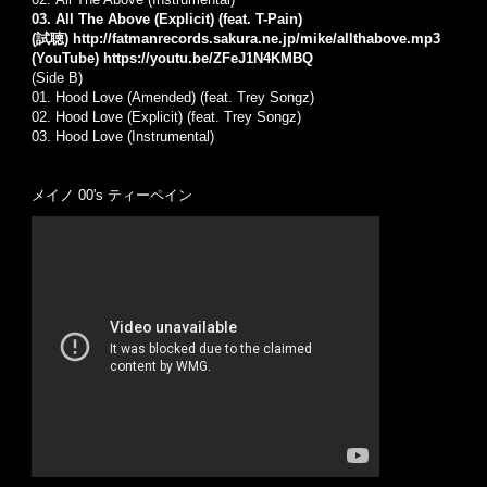
03. All The Above (Explicit) (feat. T-Pain)
(試聴)
http://fatmanrecords.sakura.ne.jp/mike/allthabove.mp3
(YouTube)
https://youtu.be/ZFeJ1N4KMBQ
(Side B)
01.
Hood Love (Amended) (feat. Trey Songz)
02.
Hood Love (Explicit) (feat. Trey Songz)
03.
Hood Love (Instrumental)
メイノ 00's ティーペイン