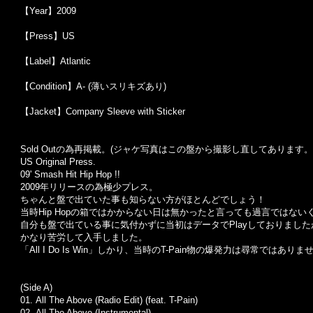
【Year】2009
【Press】US
【Label】Atlantic
【Condition】A- (薄いスリキズあり)
【Jacket】Company Sleeve with Sticker
Sold Outの為再掲載。(ジャケ写真はこの盤から撮影し直してあります。
US Original Press.
09' Smash Hit Hip Hop !!
2009年リリースの為極少プレス。
ちゃんと盤で出ていた事も知らない方がほとんどでしょう！
当時Hip Hopの箱ではかからない日は無かったと言っても過言ではないく
自分も盤で出ている事に気付かずに当初はデータでPlayしておりまし
かなり苦労して入手しました。
「All I Do Is Win」しかり、当時のT-Pain物の爆発力は尋常ではありま
(Side A)
01.
All The Above (Radio Edit) (feat. T-Pain)
02.
All The Above (Instrumental)