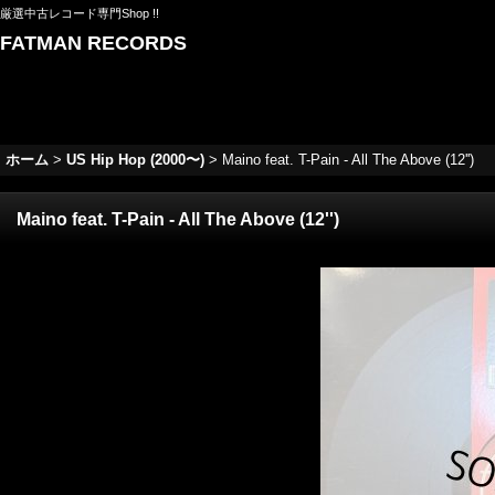
厳選中古レコード専門Shop !!
FATMAN RECORDS
ホーム
>
US Hip Hop (2000〜)
>
Maino feat. T-Pain - All The Above (12'')
Maino feat. T-Pain - All The Above (12'')