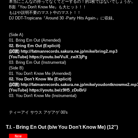
本当にこんなの持ってなくてどーするの！的1枚ではないでしょうか。
B面『You Don't Know Me』も大ヒット！！
もはや説明不要のマスト中のマスト！！
DJ DDT-Tropicana『Around 30 -Party Hits Again-』に収録。
(Side A)
01. Bring Em Out (Amended)
02. Bring Em Out (Explicit)
(試聴)
http://fatmanrecords.sakura.ne.jp/mike/bring2.mp3
(YouTube)
https://youtu.be/VuX_zwX3jPg
03. Bring Em Out (Instrumental)
(Side B)
01. You Don't Know Me (Amended)
02. You Don't Know Me (Explicit)
(試聴)
http://fatmanrecords.sakura.ne.jp/mike/youdontknowme2.mp
(YouTube)
https://youtu.be/z9H5_zDoBrU
03. You Don't Know Me (Instrumental)
ティーアイ サウス アゲアゲ 00's
T.I. - Bring En Out (b/w You Don't Know Me) (12'')