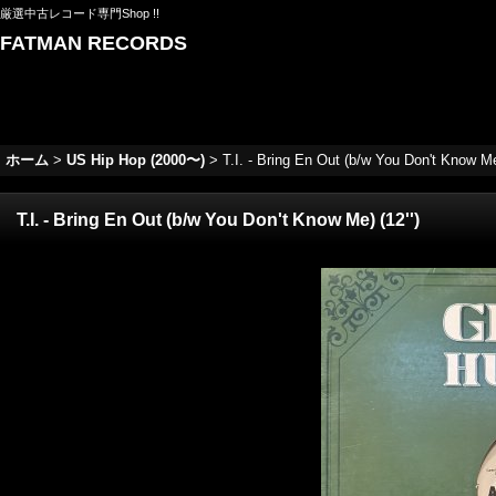
厳選中古レコード専門Shop !!
FATMAN RECORDS
ホーム
>
US Hip Hop (2000〜)
>
T.I. - Bring En Out (b/w You Don't Know Me)
T.I. - Bring En Out (b/w You Don't Know Me) (12'')