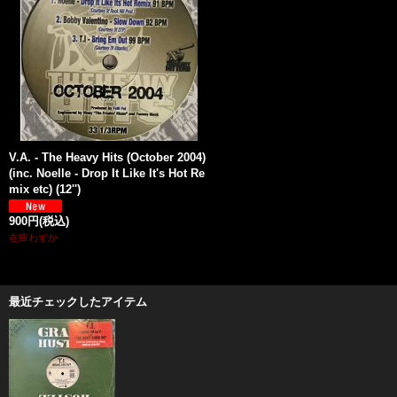
V.A. - The Heavy Hits (October 2004)
(inc. Noelle - Drop It Like It's Hot Re
mix etc) (12'')
900円
(税込)
在庫わずか
最近チェックしたアイテム