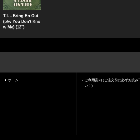
T.I. - Bring En Out
(b/w You Don't Kno
w Me) (12'')
ホーム
ご利用案内 (ご注文前に必ずお読み
い！)