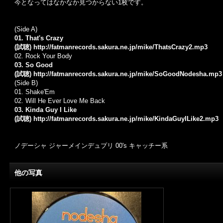
今となってはなかなか見つからない1枚です。
(Side A)
01. That's Crazy
(試聴)
http://fatmanrecords.sakura.ne.jp/mike/ThatsCrazy2.mp3
02. Rock Your Body
03. So Good
(試聴)
http://fatmanrecords.sakura.ne.jp/mike/SoGoodNodesha.mp3
(Side B)
01. Shake'Em
02. Will He Ever Love Me Back
03. Kinda Guy I Like
(試聴)
http://fatmanrecords.sakura.ne.jp/mike/KindaGuyILike2.mp3
ノデーシャ ジャーメインデュプリ 00's キャッチー系
他の写真