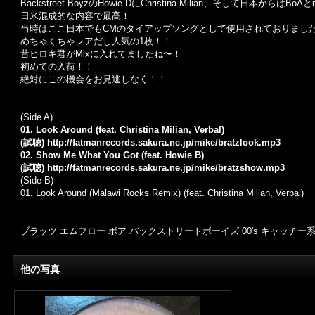
Backstreet BoyzのHowie DにChristina Milian、そして日本からはBoA
日米混成的な内容で最高！
当時はここ日本でもCMのタイアップソングとして使用されておりまし
めちゃくちゃレアだし人気の1枚！！
昔ヒロキ君がMixに入れてましたね〜！
初めての入荷！！
絶対にこの機会をお見逃しなく！！
(Side A)
01. Look Around (feat. Christina Milian, Verbal)
(試聴)
http://fatmanrecords.sakura.ne.jp/mike/bratzlook.mp3
02. Show Me What You Got (feat. Howie B)
(試聴)
http://fatmanrecords.sakura.ne.jp/mike/bratzshow.mp3
(Side B)
01. Look Around (Malawi Rocks Remix) (feat. Christina Milian, Verbal)
ブラッツ エムフロー ボア バックストリートボーイズ 00's キャッチー
他の写真