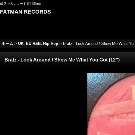
厳選中古レコード専門Shop !!
FATMAN RECORDS
ホーム
>
UK, EU R&B, Hip Hop
>
Bratz - Look Around / Show Me What You 
Bratz - Look Around / Show Me What You Got (12'')