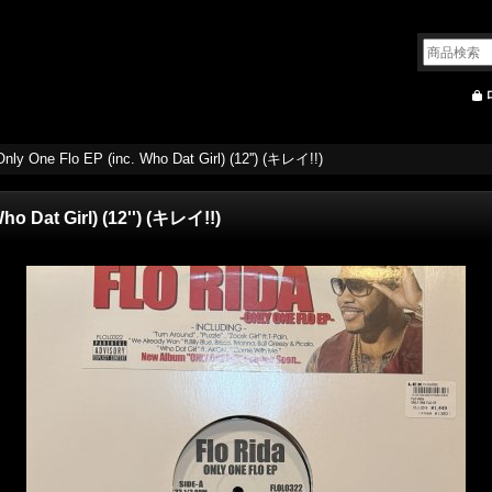
Only One Flo EP (inc. Who Dat Girl) (12'') (キレイ!!)
Who Dat Girl) (12'') (キレイ!!)