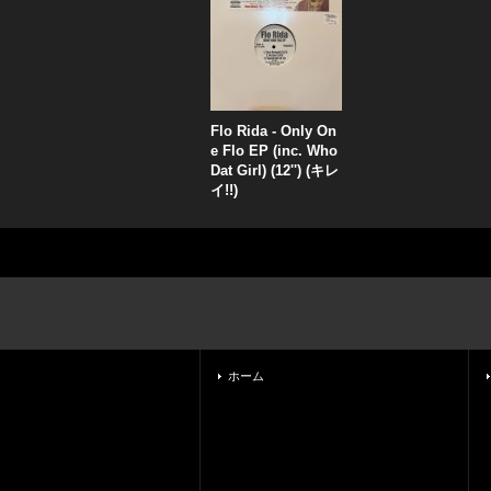
Flo Rida - Only On
e Flo EP (inc. Who
Dat Girl) (12'') (キレ
イ!!)
ホーム