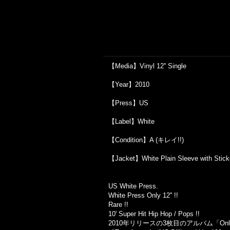
【Media】Vinyl 12'' Single
【Year】2010
【Press】US
【Label】White
【Condition】A (キレイ!!)
【Jacket】White Plain Sleeve wit
US White Press.
White Press Only 12'' !!
Rare !!
10' Super Hit Hip Hop / Pops !!
2010年リリースの3枚目のアルバム「Only