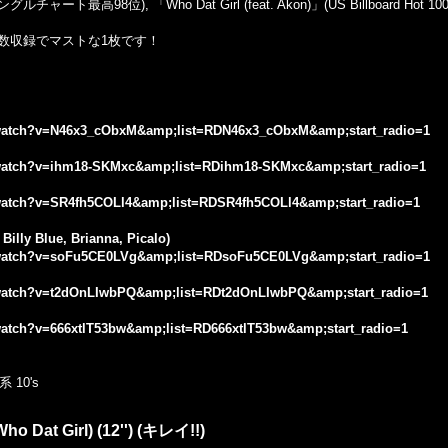
 100シングルチャート最高98位), 「Who Dat Girl (feat. Akon)」(US Billbo
数収録でマストな1枚です！
/watch?v=N46x3_cObxM&amp;list=RDN46x3_cObxM&amp;start_radio=1
watch?v=ihm18-SKMxc&amp;list=RDihm18-SKMxc&amp;start_radio=1
watch?v=SR4fh5COLl4&amp;list=RDSR4fh5COLl4&amp;start_radio=1
Billy Blue, Brianna, Picalo)
/watch?v=soFu5CE0LVg&amp;list=RDsoFu5CE0LVg&amp;start_radio=1
/watch?v=t2dOnLIwbPQ&amp;list=RDt2dOnLIwbPQ&amp;start_radio=1
watch?v=666xtlT53bw&amp;list=RD666xtlT53bw&amp;start_radio=1
10's
Who Dat Girl) (12'') (キレイ!!)