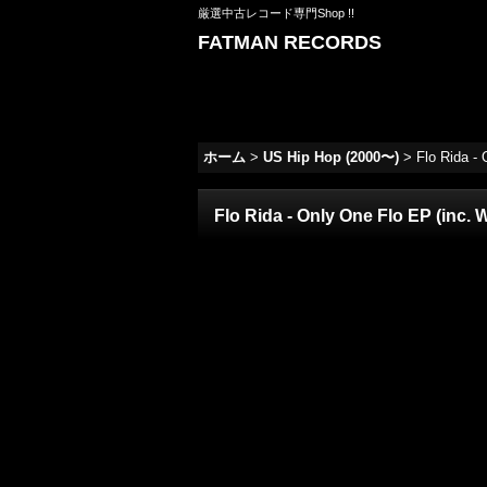
厳選中古レコード専門Shop !!
FATMAN RECORDS
ホーム
>
US Hip Hop (2000〜)
>
Flo Rida - 
Flo Rida - Only One Flo EP (inc. 