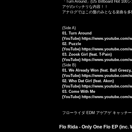
「Turn Around」(US Billboard Hot
アゲのバッチリな内容！！
アナログではこの盤のみとなる楽曲を多
(Side A)
01. Turn Around
(YouTube)
https://www.youtube.com
02. Puzzle
(YouTube)
https://www.youtube.com/
03. Zoosk Girl (feat. T-Pain)
(YouTube)
https://www.youtube.com/
(Side B)
01. We Already Won (feat. Ball Greezy, 
(YouTube)
https://www.youtube.com
02. Who Dat Girl (feat. Akon)
(YouTube)
https://www.youtube.com
03. Come With Me
(YouTube)
https://www.youtube.com/
フローライダ EDM アゲアゲ キャッチー系 
Flo Rida - Only One Flo EP (inc. 