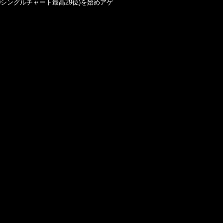
ard Hot 100シングルチャート最高29位)を始めアゲ