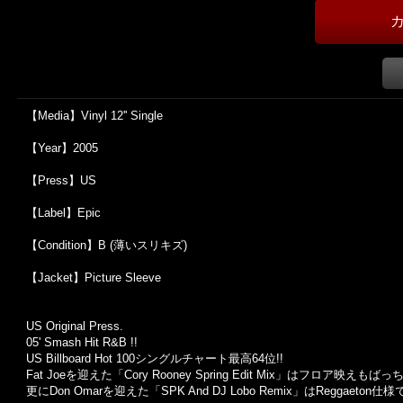
【Media】Vinyl 12'' Single
【Year】2005
【Press】US
【Label】Epic
【Condition】B (薄いスリキズ)
【Jacket】Picture Sleeve
US Original Press.
05' Smash Hit R&B !!
US Billboard Hot 100シングルチャート最高64位!!
Fat Joeを迎えた「Cory Rooney Spring Edit Mix」はフロア映えもば
更にDon Omarを迎えた「SPK And DJ Lobo Remix」はReggaeto