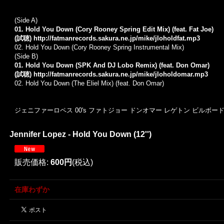
(Side A)
01. Hold You Down (Cory Rooney Spring Edit Mix) (feat. Fat Joe)
(試聴)
http://fatmanrecords.sakura.ne.jp/mike/jloholdfat.mp3
02. Hold You Down (Cory Rooney Spring Instrumental Mix)
(Side B)
01. Hold You Down (SPK And DJ Lobo Remix) (feat. Don Omar)
(試聴)
http://fatmanrecords.sakura.ne.jp/mike/jloholdomar.mp3
02. Hold You Down (The Eliel Mix) (feat. Don Omar)
ジェニファーロペス 00's ファトジョー ドンオマー レゲトン ビルボー
Jennifer Lopez - Hold You Down (12'')
販売価格
:
600円
(税込)
在庫わずか