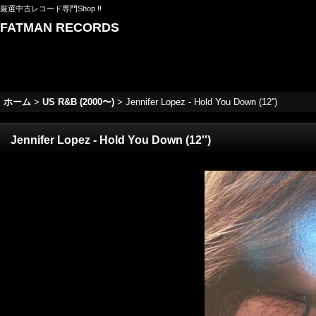
厳選中古レコード専門Shop !!
FATMAN RECORDS
ホーム
>
US R&B (2000〜)
>
Jennifer Lopez - Hold You Down (12'')
Jennifer Lopez - Hold You Down (12'')