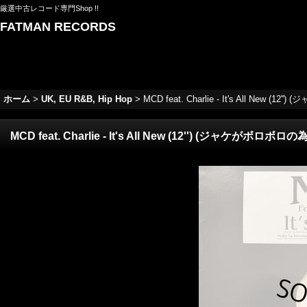
厳選中古レコード専門Shop !!
FATMAN RECORDS
ホーム
>
UK, EU R&B, Hip Hop
>
MCD feat. Charlie - It's All 
MCD feat. Charlie - It's All New (12'') (ジャ