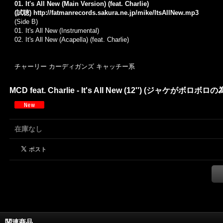
01. It's All New (Main Version) (feat. Charlie)
(試聴)
http://fatmanrecords.sakura.ne.jp/mike/ItsAllNew.mp3
(Side B)
01. It's All New (Instrumental)
02. It's All New (Acapella) (feat. Charlie)
チャーリー カーディガンズ キャッチー系
MCD feat. Charlie - It's All New (12'') (ジャ
在庫なし
関連商品