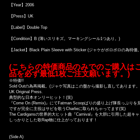
【Year】2006
【Press】UK
【Label】Double Top
【Condition】B (薄いスリキズ。マーキングシール1つあり。)
【Jacket】Black Plain Sleeve with Sticker (ジャケがボロボ
(こちらの特価商品のみでのご購入は
品を必ず最低1枚ご注文願います。)
※特価!!
Sold Outの為再掲載。(ジャケ写真はこの盤から撮影し直してあります。
UK Original Press.
典型的な日本オンリーヒット！(笑)
『Come On (Remix)』にてFatman Scoopばりの盛り上げ隊長っ
ですが完全に主役はサビを歌うCharlieに取られちゃってます(笑)
The Cardigansの世界的大ヒット曲『Carnival』を大胆に引用し
しっかりとした歌Rap物に仕上がっております！
(Side A)