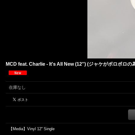
MCD feat. Charlie - It's All New (12'') (ジャ
在庫なし
【Media】Vinyl 12'' Single