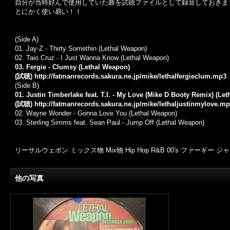
自分が当時好んで使用していた曲を試聴ファイルとして録音しておきま
とにかく使い易い！！
(Side A)
01. Jay-Z
- Thirty Somethin (Lethal Weapon)
02. Taio Cruz - I Just Wanna Know (Lethal Weapon)
03. Fergie
- Clumsy (Lethal Weapon)
(試聴)
http://fatmanrecords.sakura.ne.jp/mike/lethalfergieclum.mp3
(Side B)
01.
Justin Timberlake
feat.
T.I.
- My Love (Mike D Booty Remix) (Let
(試聴)
http://fatmanrecords.sakura.ne.jp/mike/lethaljustinmylove.m
02.
Wayne Wonder
-
Gonna Love You
(Lethal Weapon)
03.
Sterling Simms
feat.
Sean Paul
-
Jump Off
(Lethal Weapon)
リーサルウェポン ミックス物 Mix物 Hip Hop R&B 00's ファー
他の写真