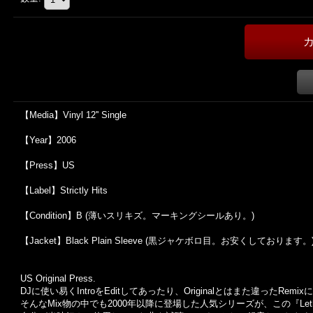
【Media】Vinyl 12'' Single
【Year】2006
【Press】US
【Label】Strictly Hits
【Condition】B (薄いスリキズ。マーキングシールあり。)
【Jacket】Black Plain Sleeve (黒ジャケボロ目。お安くしております。
US Original Press.
DJ
に使い易く
Intro
を
Edit
してあったり、
Original
とはまた違った
Remix
に
そんな
Mix
物の中でも
2000
年以降に登場した人気シリーズが、この『
Le