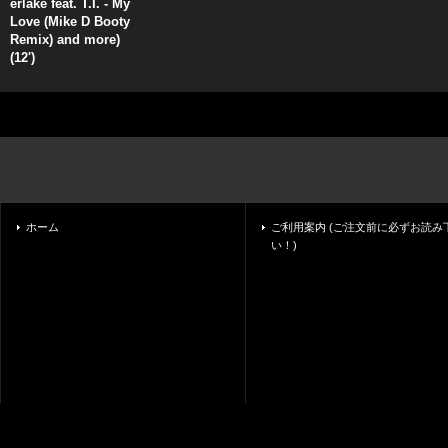
erlake feat. T.I. - My
Love (Mike D Booty
Remix) and more)
(12')
ホーム
ご利用案内 (ご注文前に必ずお読み
い！)