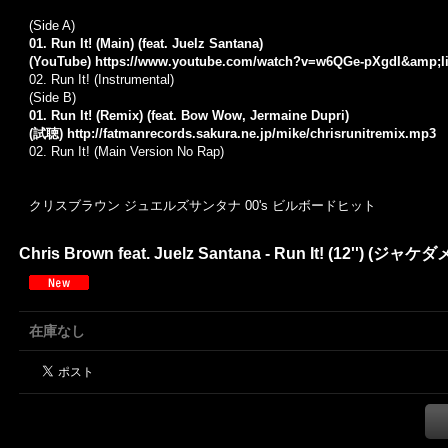
(Side A)
01. Run It! (Main) (feat. Juelz Santana)
(YouTube)
https://www.youtube.com/watch?v=w6QGe-pXgdI&amp;l
02. Run It! (Instrumental)
(Side B)
01. Run It! (Remix) (feat. Bow Wow, Jermaine Dupri)
(試聴)
http://fatmanrecords.sakura.ne.jp/mike/chrisrunitremix.mp3
02. Run It! (Main Version No Rap)
クリスブラウン ジュエルズサンタナ 00's ビルボードヒット
Chris Brown feat. Juelz Santana - Run It! (1
在庫なし