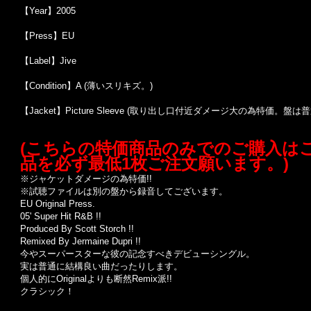
【Year】2005
【Press】EU
【Label】Jive
【Condition】A (薄いスリキズ。)
【Jacket】Picture Sleeve (取り出し口付近ダメージ大の為特価
(こちらの特価商品のみでのご購入は
品を必ず最低1枚ご注文願います。)
※ジャケットダメージの為特価!!
※試聴ファイルは別の盤から録音してございます。
EU Original Press.
05' Super Hit R&B !!
Produced By Scott Storch !!
Remixed By Jermaine Dupri !!
今やスーパースターな彼の記念すべきデビューシングル。
実は普通に結構良い曲だったりします。
個人的にOriginalよりも断然Remix派!!
クラシック！