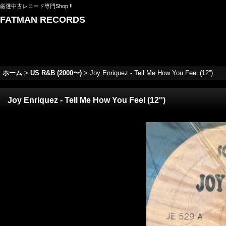
厳選中古レコード専門Shop !!
FATMAN RECORDS
ホーム
>
US R&B (2000〜)
>
Joy Enriquez - Tell Me How You Feel (12'')
Joy Enriquez - Tell Me How You Feel (12'')