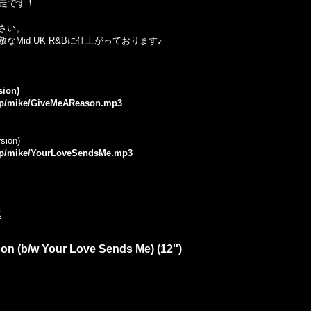
馳走です！
さい。
も素敵なMid UK R&Bに仕上がっております♪
sion)
e.jp/mike/GiveMeAReason.mp3
sion)
e.jp/mike/YourLoveSendsMe.mp3
系
on (b/w Your Love Sends Me) (12'')