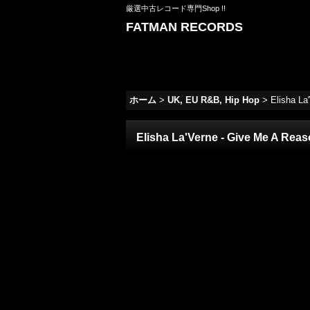
厳選中古レコード専門Shop !!
FATMAN RECORDS
ホーム
>
UK, EU R&B, Hip Hop
>
Elisha La
Elisha La'Verne - Give Me A Reas