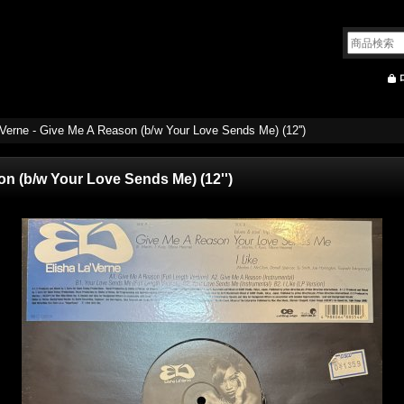
'Verne - Give Me A Reason (b/w Your Love Sends Me) (12'')
on (b/w Your Love Sends Me) (12'')