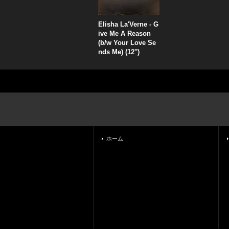
Elisha La'Verne - G
ive Me A Reason
(b/w Your Love Se
nds Me) (12'')
ホーム