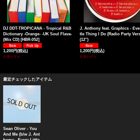
DJ DDT-TROPICANA - Tropical R&B
J. Anthony feat. Graphics - Eve
Dictionary -Orange- -UK Soul Flava-
tle Thing I Do (Radio Party Ver
(Mix CD)
[
HBR-052
]
(12'')
1,200円
(税込)
1,200円
(税込)
在庫わずか
在庫わずか
最近チェックしたアイテム
Sean Oliver - You
And Me (b/w J. Ant
homy - Every Little