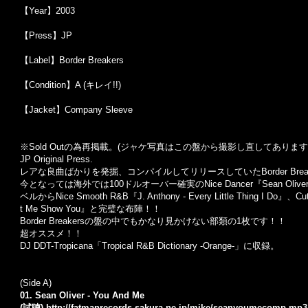
【Year】2003
【Press】JP
【Label】Border Breakers
【Condition】A (キレイ!!)
【Jacket】Company Sleeve
※Sold Out
の為再掲載。
(
ジャケ写真はこの盤から撮影し直してあります
JP Original Press.
レアな良曲ばかりを発掘、コンパイルしてリリースしていたBorder Brea
今となっては海外では100ドルオーバー確実のNice Dancer『Sean Oliver
ベルからNice Smooth R&B『J. Anthony - Every Little Thing I Do』
t Me Show You』と完璧な布陣！！
Border Breakersの盤の中でもかなり見かけない部類の1枚です！！
超オススメ！！
DJ DDT-Tropicana「Tropical R&B Dictionary -Orange-」に収録。
(Side A)
01. Sean Oliver - You And Me
(試聴)
http://fatmanrecords.sakura.ne.jp/mike/seanyoumecomp.mp3