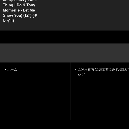
Thing I Do & Tony
Momrelle - Let Me
Show You) (12'') (キ
レイ!!)
ホーム
ご利用案内 (ご注文前に必ずお読み
い！)