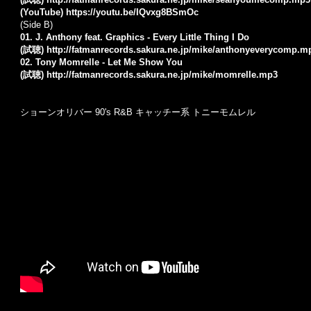
(YouTube)
https://youtu.be/IQvxg8BSmOc
(Side B)
01. J. Anthony feat. Graphics - Every Little Thing I Do
(試聴)
http://fatmanrecords.sakura.ne.jp/mike/anthonyeverycomp.m
02. Tony Momrelle - Let Me Show You
(試聴)
http://fatmanrecords.sakura.ne.jp/mike/momrelle.mp3
ショーンオリバー 90's R&B キャッチー系 トニーモムレル