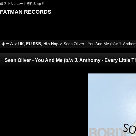
厳選中古レコード専門Shop !!
FATMAN RECORDS
ホーム
>
UK, EU R&B, Hip Hop
>
Sean Oliver - You And Me (b/w J. Anthom
Sean Oliver - You And Me (b/w J. Anthomy - Every Little 