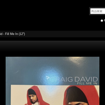
d - Fill Me In (12'')