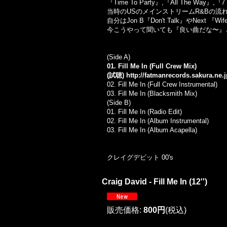
『Time To Party』,『All Th
当時のUSのメインストリームR&Bの流れ
自分はJon B『Don't Talk』やNext
今こうやって聞いても『良い曲だな〜』
(Side A)
01. Fill Me In (Full Crew Mix)
(試聴)
http://fatmanrecords.sakura.ne.
02. Fill Me In (Full Crew Instrumental)
03. Fill Me In (Blacksmith Mix)
(Side B)
01.
Fill Me In (Radio Edit)
02.
Fill Me In (Album Instrumental)
03.
Fill Me In (Album Acapella)
クレイグデビット 00's
Craig David - Fill Me In (12'')
販売価格
:
800円
(税込)