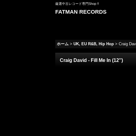
厳選中古レコード専門Shop !!
FATMAN RECORDS
ホーム
>
UK, EU R&B, Hip Hop
>
Craig Davi
Craig David - Fill Me In (12'')