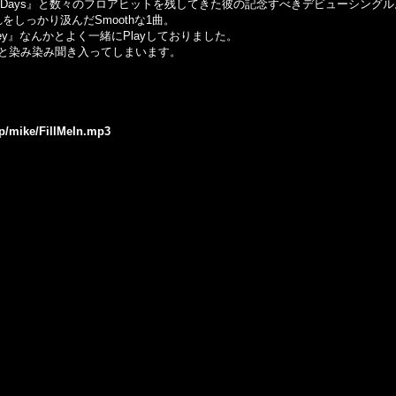
e Way』,『7 Days』と数々のフロアヒットを残してきた彼の記念すべきデビューシング
をしっかり汲んだSmoothな1曲。
 『Wifey』なんかとよく一緒にPlayしておりました。
と染み染み聞き入ってしまいます。
jp/mike/FillMeIn.mp3