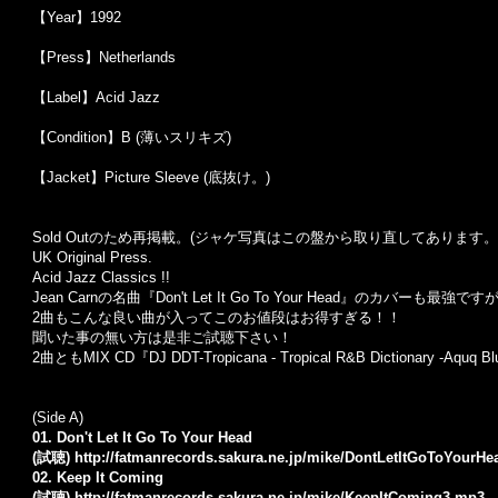
【Year】1992
【Press】Netherlands
【Label】Acid Jazz
【Condition】B (薄いスリキズ)
【Jacket】Picture Sleeve (底抜け。)
Sold Outのため再掲載。(ジャケ写真はこの盤から取り直してあります。
UK Original Press.
Acid Jazz Classics !!
Jean Carnの名曲『Don't Let It Go To Your Head』のカバーも最
2曲もこんな良い曲が入ってこのお値段はお得すぎる！！
聞いた事の無い方は是非ご試聴下さい！
2曲ともMIX CD『DJ DDT-Tropicana - Tropical R&B Dictionary -Aqu
(Side A)
01. Don't Let It Go To Your Head
(試聴)
http://fatmanrecords.sakura.ne.jp/mike/DontLetItGoToYourH
02. Keep It Coming
(試聴)
http://fatmanrecords.sakura.ne.jp/mike/KeepItComing3.mp3