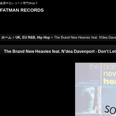
厳選中古レコード専門Shop !!
FATMAN RECORDS
ホーム
>
UK, EU R&B, Hip Hop
>
The Brand New Heavies feat. N'dea Davenp
The Brand New Heavies feat. N'dea Davenport - Don't Let 