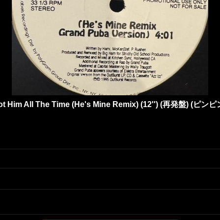
Got Him All The Time (He's Mine Remix) (12'') (再発盤) (ピンピ