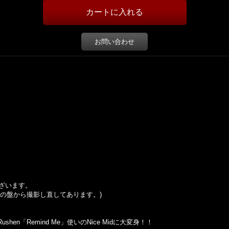
お問い合わせ
ざいます。
の盤から撮影し直してあります。
)
Rushen「Remind Me」使いのNice Midに大変身！！