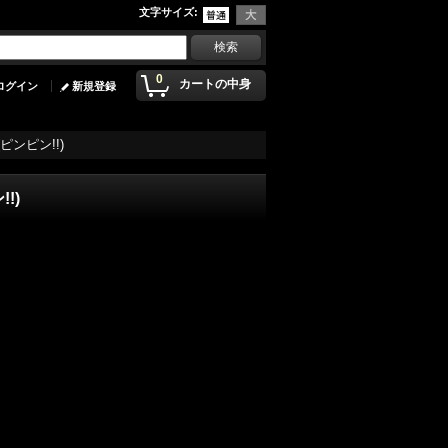
文字サイズ
:
0
カートの中身
ログイン
新規登録
盤) (ピンピン!!)
!!)