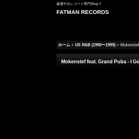
厳選中古レコード専門Shop !!
FATMAN RECORDS
ホーム
>
US R&B (1990〜1999)
>
Mokenstef
Mokenstef feat. Grand Puba - I 