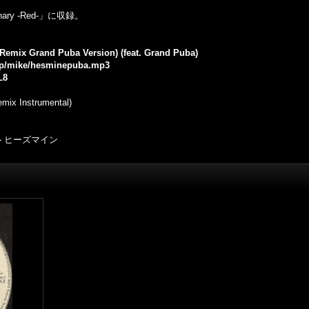
tionary -Red-」に収録。
 Remix Grand Puba Version) (feat. Grand Puba)
.jp/mike/hesminepuba.mp3
L8
emix Instrumental)
ル ヒーズマイン