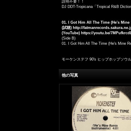
説明不要！！
DJ DDT-Tropicana「Tropical R&B Dic
01. I Got Him All The Time (He's Mine
(試聴)
http://fatmanrecords.sakura.ne
(YouTube)
https://youtu.be/7MPufkrcd
(Side B)
01.
I Got Him All The Time (He's Mine R
モーケンステフ 90's ヒップホップソウ
他の写真