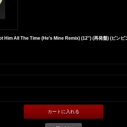
Got Him All The Time (He's Mine Remix) (12'') (再発盤) (ピンピ