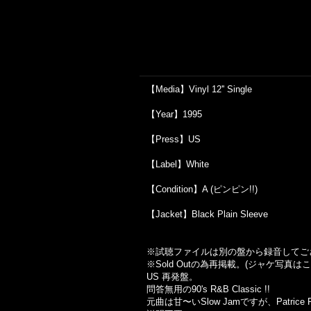
【Media】Vinyl 12'' Single
【Year】1995
【Press】US
【Label】White
【Condition】A (ピンピン!!)
【Jacket】Black Plain Sleeve
※試聴ファイルは別の盤から録音してご
※Sold Out
の為再掲載。
(
ジャケ写真はこ
US 再発盤。
問答無用の90's R&B Classic !!
元曲は甘〜いSlow Jamですが、Patrice 