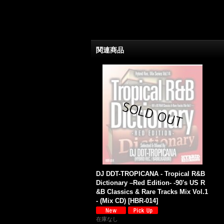
関連商品
DJ DDT-TROPICANA - Tropical R&B
Dictionary –Red Edition- -90's US R
&B Classics & Rare Tracks Mix Vol.1
- (Mix CD)
[
HBR-014
]
在庫なし