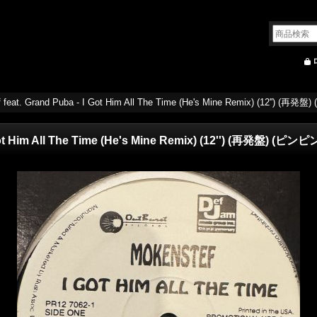
 feat. Grand Puba - I Got Him All The Time (He's Mine Remix) (12'') (再発
Got Him All The Time (He's Mine Remix) (12'') (再発盤) (ピンピン