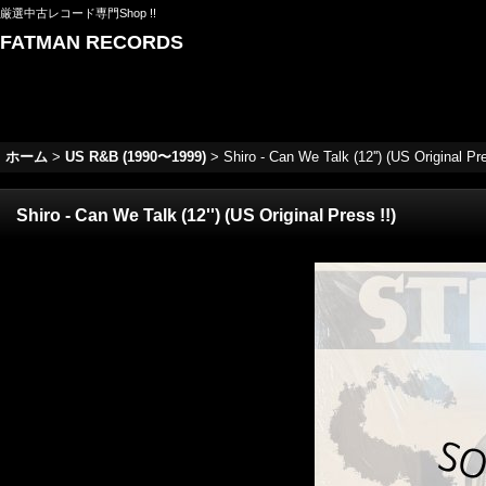
厳選中古レコード専門Shop !!
FATMAN RECORDS
ホーム
>
US R&B (1990〜1999)
>
Shiro - Can We Talk (12'') (US Original Pre
Shiro - Can We Talk (12'') (US Original Press !!)