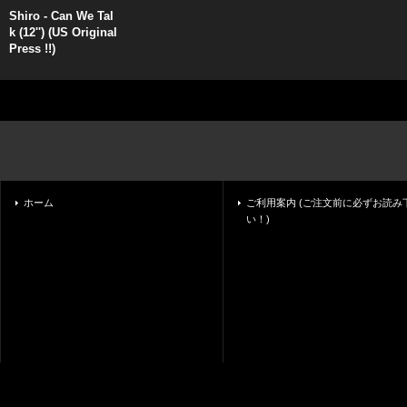
Shiro - Can We Tal
k (12'') (US Original
Press !!)
ホーム
ご利用案内 (ご注文前に必ずお読み
い！)