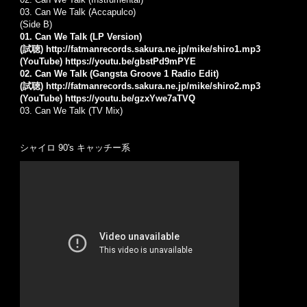
03. Can We Talk (Accapulco)
(Side B)
01. Can We Talk (LP Version)
(試聴)
http://fatmanrecords.sakura.ne.jp/mike/shiro1.mp3
(YouTube)
https://youtu.be/gbstPd9mPYE
02. Can We Talk (Gangsta Groove 1 Radio Edit)
(試聴)
http://fatmanrecords.sakura.ne.jp/mike/shiro2.mp3
(YouTube)
https://youtu.be/gzxYwe7aTVQ
03. Can We Talk (TV Mix)
シャイロ 90's キャッチー系