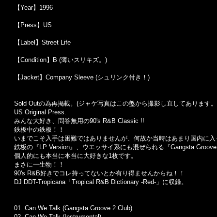
【Year】1996
【Press】US
【Label】Street Life
【Condition】B (薄いスリキズ。)
【Jacket】Company Sleeve (シュリンク付き！)
Sold Outの為再掲載。(ジャケ写真はこの盤から撮影し直してあります。
US Original Press.
みんな大好き、問答無用の90's R&B Classic !!
鉄板中の鉄板！！
いまでこそ入手は困難ではありませんが、何故か当時はあまり国内に入
鉄板の『LP Version』、ウエッサイ系にも混ぜられる『Gangsta Gr
個人的にも本当に本当に大好きな1枚です。
まさに一生物！！
90's R&B好きでコレ持ってないとか有り得ませんからね！！
DJ DDT-Tropicana「Tropical R&B Dictionary -Red-」に収録。
01. Can We Talk (Gangsta Groove 2 Club)
02. Can We Talk (Instrumental)