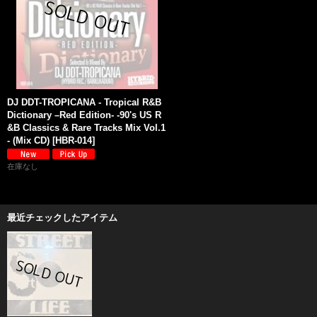
DJ DDT-TROPICANA - Tropical R&B
Dictionary –Red Edition- -90's US R
&B Classics & Rare Tracks Mix Vol.1
- (Mix CD)
[
HBR-014
]
在庫なし
最近チェックしたアイテム