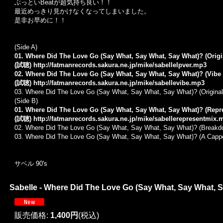
ぶっといBeatが超気持ち良い！！
最近めっきり見かけなくなってしまいました。
是非お早めに！！
(Side A)
01. Where Did The Love Go (Say What, Say What, Say What)? (Origi
(試聴)
http://fatmanrecords.sakura.ne.jp/mike/sabellelpver.mp3
02. Where Did The Love Go (Say What, Say What, Say What)? (Vibe
(試聴)
http://fatmanrecords.sakura.ne.jp/mike/sabellevibe.mp3
03. Where Did The Love Go (Say What, Say What, Say What)? (Original 
(Side B)
01. Where Did The Love Go (Say What, Say What, Say What)? (Repr
(試聴)
http://fatmanrecords.sakura.ne.jp/mike/sabellerepresentmix.
02. Where Did The Love Go (Say What, Say What, Say What)? (Breakd
03. Where Did The Love Go (Say What, Say What, Say What)? (A Cappe
サベル 90's
Sabelle - Where Did The Love Go (Say What, Say What, Sa
販売価格
:
1,400円
(税込)