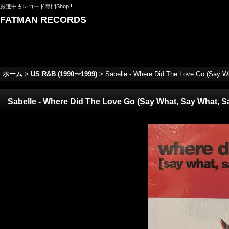
厳選中古レコード専門Shop !!
FATMAN RECORDS
ホーム
>
US R&B (1990〜1999)
>
Sabelle - Where Did The Love Go (Say Wh
Sabelle - Where Did The Love Go (Say What, Say What, Sa