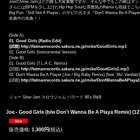
JoeのSlow Jamはどの曲も大変素敵ですが、そんな中でもこの曲は
さらにはBPMを少し上げたHip Hop Soulな雰囲気のRemixも収録でこ
Big Pun『Still Not A Player』のサビの元ネタ『Don't Wanna 
名曲中の名曲！！
(Side A)
01. Good Girls (Radio Edit)
(試聴)
http://fatmanrecords.sakura.ne.jp/mike/GoodGirls.mp3
02. Good Girls (Instrumental Version)
(Side B)
01. Good Girls (T.L.A.C. Remix)
(試聴)
http://fatmanrecords.sakura.ne.jp/mike/GoodGirls2.mp3
02. Don't Wanna Be A Player (Joe / Big Baby Remix) (feat. Mic Vandalz)
(試聴)
http://fatmanrecords.sakura.ne.jp/mike/DontWannaBeAPlaya
ジョー Slow Jam スロウジャム バラード 90's R&B
Joe - Good Girls (b/w Don't Wanna Be A Playa Remix) (12
販売価格
:
1,300円
(税込)