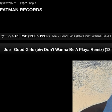
厳選中古レコード専門Shop !!
FATMAN RECORDS
ホーム
>
US R&B (1990〜1999)
>
Joe - Good Girls (b/w Don't Wanna Be A 
Joe - Good Girls (b/w Don't Wanna Be A Playa Remix) (12