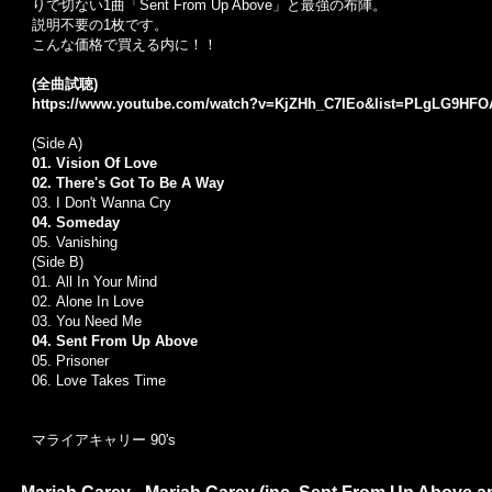
りで切ない1曲「Sent From Up Above」と最強の布陣。
説明不要の1枚です。
こんな価格で買える内に！！
(全曲試聴)
https://www.youtube.com/watch?v=KjZHh_C7IEo&list=PLgLG9HFO
(Side A)
01.
Vision Of Love
02.
There's Got To Be A Way
03.
I Don't Wanna Cry
04. Someday
05.
Vanishing
(Side B)
01.
All In Your Mind
02. Alone In Love
03.
You Need Me
04.
Sent From Up Above
05.
Prisoner
06.
Love Takes Time
マライアキャリー 90's