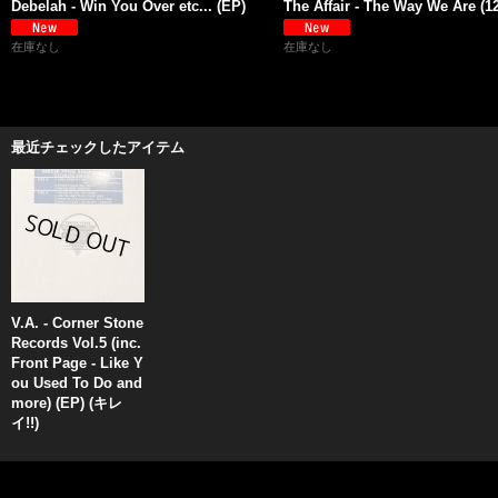
Debelah - Win You Over etc... (EP)
The Affair - The Way We Are (12'
在庫なし
在庫なし
最近チェックしたアイテム
V.A. - Corner Stone
Records Vol.5 (inc.
Front Page - Like Y
ou Used To Do and
more) (EP) (キレ
イ!!)