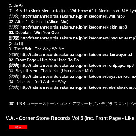
(Side A)
01. B.M.U. (Black Men United) / U Will Know (C.J. Mackintosh R&B Lyri
(試聴)
http://fatmanrecords.sakura.ne.jp/mike/corneruwill.mp3
02. After 7 - Kickin' It (Album Mix)
(試聴)
http://fatmanrecords.sakura.ne.jp/mike/cornerkickin.mp3
03. Debelah - Win You Over
(試聴)
http://fatmanrecords.sakura.ne.jp/mike/cornerwinyouover.mp
(Side B)
01.The Affair - The Way We Are
(試聴)
http://fatmanrecords.sakura.ne.jp/mike/corneraffairway.mp3
02. Front Page - Like You Used To Do
(試聴)
http://fatmanrecords.sakura.ne.jp/mike/cornerfrontpage.mp3
03. Boyz II Men - Thank You (Untouchable Mix)
(試聴)
http://fatmanrecords.sakura.ne.jp/mike/cornerboyzthankremi
04. Debelah - Don't Ask Me Why
(試聴)
http://fatmanrecords.sakura.ne.jp/mike/cornerdebelahask.mp
90's R&B コーナーストーン コンピ アフターセブン デブラ フロントペ
V.A. - Corner Stone Records Vol.5 (inc. Front Page - Li