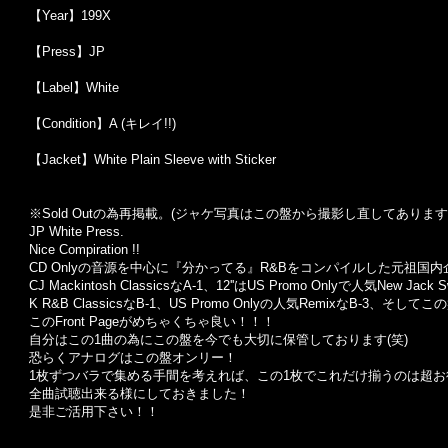
【Year】199X
【Press】JP
【Label】White
【Condition】A (キレイ!!)
【Jacket】White Plain Sleeve with Sticker
※Sold Out
の為再掲載。
(
ジャケ写真はこの盤から撮影し直してあります
JP White Press.
Nice Compiration !!
CD Onlyの音源を中心に『分かってる』R&Bをコンパイルした元祖国内企画W
CJ Mackintosh ClassicsなA-1、12''はUS Promo Onlyで人
K R&B ClassicsなB-1、US Promo Onlyの人気RemixなB-3、そしてこ
このFront Pageがめちゃくちゃ良い！！！
自分はこの1曲の為にこの盤を今でも大切に保管しております(笑)
恐らくアナログはこの盤オンリー！
1枚ずつバラで集める手間を考えれば、この1枚でこれだけ揃うのは超お
全曲試聴出来る様にしておきました！
是非ご活用下さい！！