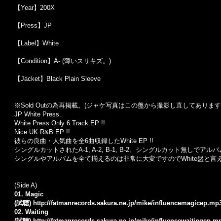
【Year】200X
【Press】JP
【Label】White
【Condition】A- (薄いスリキズ。)
【Jacket】Black Plain Sleeve
※Sold Out
の為再掲載。
(
ジャケ写真はこの盤から撮影し直してあります
JP White Press.
White Press Only 6 Track EP !!
Nice UK R&B EP !!
彼らの良曲・人気曲を全6曲収録したWhite EP !!
シングルカットされたA-1, A-2, B-1, B-2、シングルカット無しでアル
シングルやアルバムを全て揃えるのは非常に大変ですのでWhite盤と言
(Side A)
01. Magic
(試聴)
http://fatmanrecords.sakura.ne.jp/mike/influencemagicep.mp
02. Waiting
(試聴)
http://fatmanrecords.sakura.ne.jp/mike/influencewaitingep.m