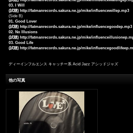
03. I Will
(試聴)
http://fatmanrecords.sakura.ne.jp/mike/influencewillep.mp3
(Side B)
01. Good Lover
(試聴)
http://fatmanrecords.sakura.ne.jp/mike/influencegoodep.mp3
02. No Illusions
(試聴)
http://fatmanrecords.sakura.ne.jp/mike/influenceillusionep.m
03. Good Life
(試聴)
http://fatmanrecords.sakura.ne.jp/mike/influencegoodlifeep.
ディーインフルエンス キャッチー系 Acid Jazz アシッドジャズ
他の写真