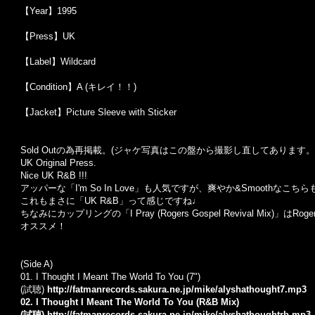
【Year】1995
【Press】UK
【Label】Wildcard
【Condition】A (キレイ！！)
【Jacket】Picture Sleeve with Sticker
Sold Out
の為再掲載。
(
ジャケ写真はこの盤から撮影し直してあります。
UK Original Press.
Nice UK R&B !!!
アッパーな「I'm So In Love」も人気ですが、爽やか&Smoothなこち
これもまさに「UK R&B」って感じですね
♩
ちなみにカップリングの「I Pray (Rogers Gospel Revival Mix
オススメ！
(Side A)
01. I Thought I Meant The World To You (7")
(試聴)
http://fatmanrecords.sakura.ne.jp/mike/alyshathought7.mp3
02. I Thought I Meant The World To You (R&B Mix)
(試聴)
http://fatmanrecords.sakura.ne.jp/mike/alyshathoughtrb.mp3