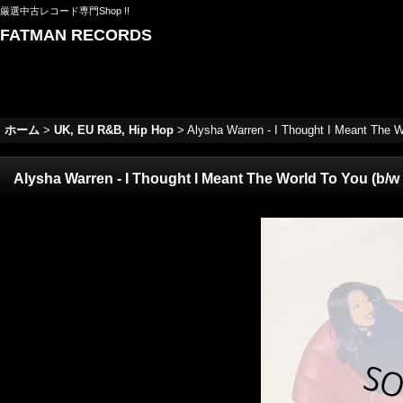
厳選中古レコード専門Shop !!
FATMAN RECORDS
ホーム
>
UK, EU R&B, Hip Hop
>
Alysha Warren - I Thought I Meant The 
Alysha Warren - I Thought I Meant The World To You (b/