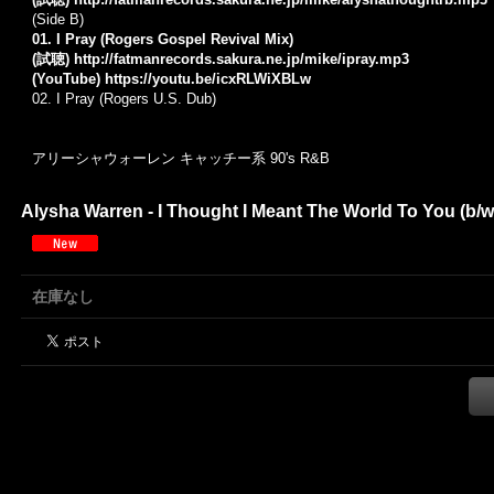
(Side B)
01. I Pray (Rogers Gospel Revival Mix)
(試聴)
http://fatmanrecords.sakura.ne.jp/mike/ipray.mp3
(YouTube)
https://youtu.be/icxRLWiXBLw
02.
I Pray (Rogers U.S. Dub)
アリーシャウォーレン キャッチー系 90's R&B
Alysha Warren - I Thought I Meant The World To You (b/
在庫なし