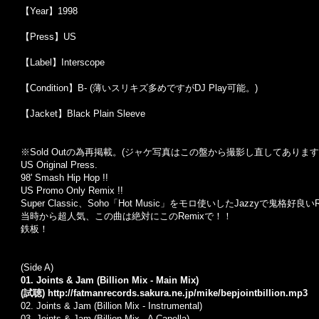
【Year】1998
【Press】US
【Label】Interscope
【Condition】B- (薄いスリキズ多めですがDJ Play可能。)
【Jacket】Black Plain Sleeve
※Sold Out
の為再掲載。
(
ジャケ写真はこの盤から撮影し直してあります
US Original Press.
98' Smash Hip Hop !!
US Promo Only Remix !!
Super Classic、Soho「Hot Music」をモロ使いしたJazzyで鬼格好良いRe
当時から超人気、この曲は絶対にこのRemixで！！
鉄板！
(Side A)
01. Joints & Jam (Billion Mix - Main Mix)
(試聴)
http://fatmanrecords.sakura.ne.jp/mike/bepjointbillion.mp3
02.
Joints & Jam (Billion Mix - Instrumental)
03.
Joints & Jam (Billion Mix - A Capella)