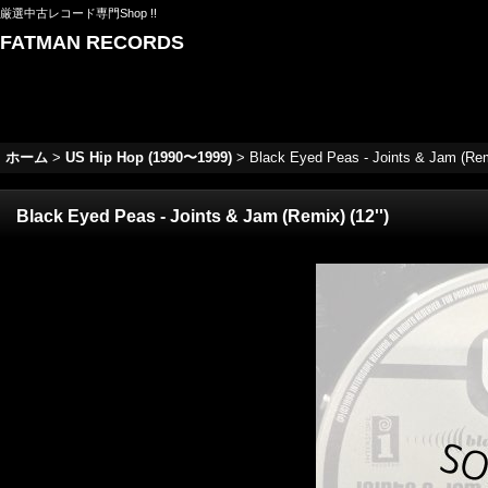
厳選中古レコード専門Shop !!
FATMAN RECORDS
ホーム
>
US Hip Hop (1990〜1999)
>
Black Eyed Peas - Joints & Jam (Remi
Black Eyed Peas - Joints & Jam (Remix) (12'')