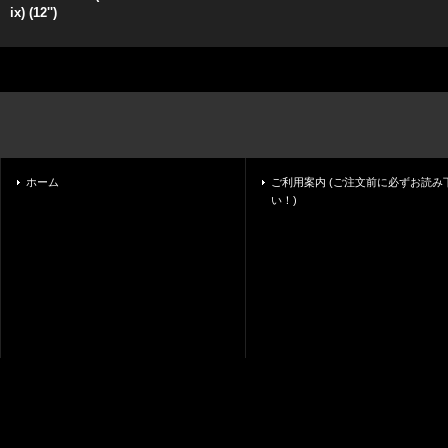
ix) (12'')
ホーム
ご利用案内 (ご注文前に必ずお読み
い！)