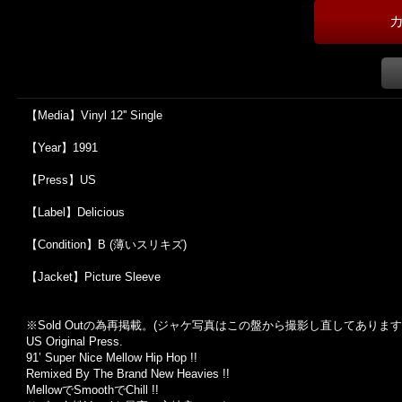
【Media】Vinyl 12'' Single
【Year】1991
【Press】US
【Label】Delicious
【Condition】B (薄いスリキズ)
【Jacket】Picture Sleeve
※Sold Out
の為再掲載。
(
ジャケ写真はこの盤から撮影し直してあります
US Original Press.
91’ Super Nice Mellow Hip Hop !!
Remixed By The Brand New Heavies !!
MellowでSmoothでChill !!