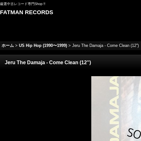
厳選中古レコード専門Shop !!
FATMAN RECORDS
ホーム
>
US Hip Hop (1990〜1999)
>
Jeru The Damaja - Come Clean (12'')
Jeru The Damaja - Come Clean (12'')