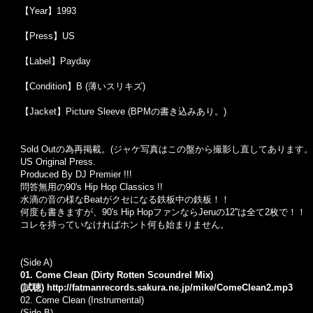
【Year】1993
【Press】US
【Label】Payday
【Condition】B (薄いスリキズ)
【Jacket】Picture Sleeve (BPMの書き込みあり。)
Sold Outの為再掲載。(ジャケ写真はこの盤から撮影し直してあります。
US Original Press.
Produced By DJ Premier !!!
問答無用の90's Hip Hop Classics !!
水滴の音の様なBeatがクセになる鉄板中の鉄板！！
何度も書きますが、90's Hip HopファンならJeruの12''は全て2枚で！！
コレを持っていなければホント何も始まりません。
(Side A)
01. Come Clean (Dirty Rotten Scoundrel Mix)
(試聴)
http://fatmanrecords.sakura.ne.jp/mike/ComeClean2.mp3
02. Come Clean (Instrumental)
(Side B)