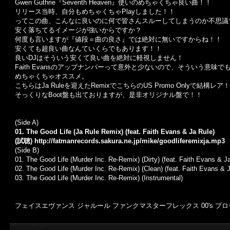
Gwen Guthrie『Seventh Heaven』使いのめちゃくちゃ良い曲！！
リリース当時、自分もめちゃくちゃPlayしました！！
ってこの曲、こんなに良いのに何で皆さんスルーしてしまうのか不思議
安く落ちてるイメージが強いからですか？
何度も言いますが『値段＝曲の良さ』では絶対に無いですからね！！
安くても超良い曲なんていくらでもあります！！
良いDJはそういう安くて良い曲を絶対に軽視しません！
Faith Evansのアップナンバーって意外と少ないので、そういう意味
めちゃくちゃオススメ。
こちらはJa Ruleを迎えたRemixでこちらのUS Promo Onlyで結構レア！
そっくりなBoot盤も出ておりますが、是非オリジナル盤で！！
(Side A)
01. The Good Life (Ja Rule Remix) (feat. Faith Evans & Ja Rule)
(試聴)
http://fatmanrecords.sakura.ne.jp/mike/goodliferemixja.mp3
(Side B)
01.
The Good Life (Murder Inc. Re-Remix) (Dirty) (feat. Faith Evans & J
02. The Good Life (Murder Inc. Re-Remix) (Clean) (feat. Faith Evans & 
03. The Good Life (Murder Inc. Re-Remix) (Instrumental)
フェイスエヴァンス ジャルール ファンクマスターフレックス 00's プ