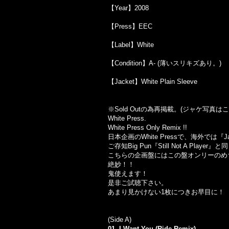
【Year】2008
【Press】EEC
【Label】White
【Condition】A- (薄いスリキズあり。)
【Jacket】White Plain Sleeve
※Sold Out
の為再掲載。
(
ジャケ写真はこ
White Press.
White Press Only Remix !!
日本企画のWhite Pressで、海外では『
ご存知Big Pun『Still Not A Play
こちらの企画盤にはこの盤オンリーのめちゃくち
絶妙！！
鬼使えます！
是非ご試聴下さい。
あまり見かけない1枚につきお早目に！
(Side A)
01. I Want You (Ride Remix)