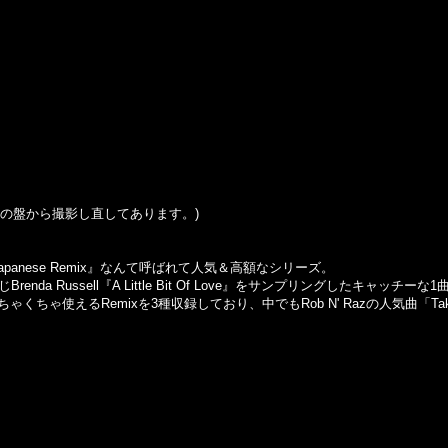
の盤から撮影し直してあります。
)
Japanese Remix』なんて呼ばれて人気＆高額なシリーズ。
er』と同じBrenda Russell『A Little Bit Of Love』をサンプリングした
ゃ使えるRemixを3種収録しており、中でもRob N' Razの人気曲「Take A 