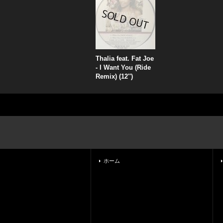
Thalia feat. Fat Joe
- I Want You (Ride
Remix) (12'')
ホーム