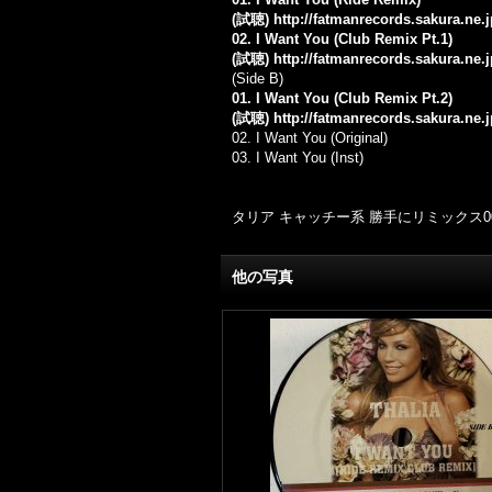
(試聴)
http://fatmanrecords.sakura.ne.
02. I Want You (Club Remix Pt.1)
(試聴)
http://fatmanrecords.sakura.ne.
(Side B)
01. I Want You (Club Remix Pt.2)
(試聴)
http://fatmanrecords.sakura.ne.
02. I Want You (Original)
03. I Want You (Inst)
タリア キャッチー系 勝手にリミックス00
他の写真