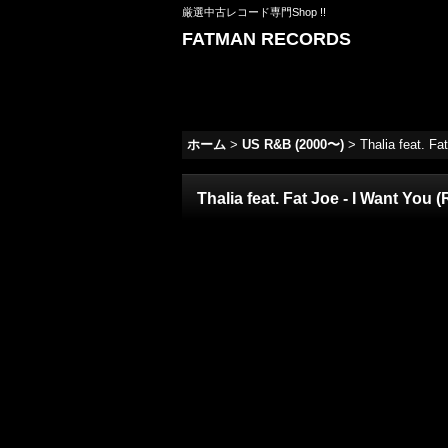
厳選中古レコード専門Shop !!
FATMAN RECORDS
ホーム
>
US R&B (2000〜)
>
Thalia feat. Fa
Thalia feat. Fat Joe - I Want You (