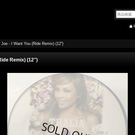
t Joe - I Want You (Ride Remix) (12'')
Ride Remix) (12'')