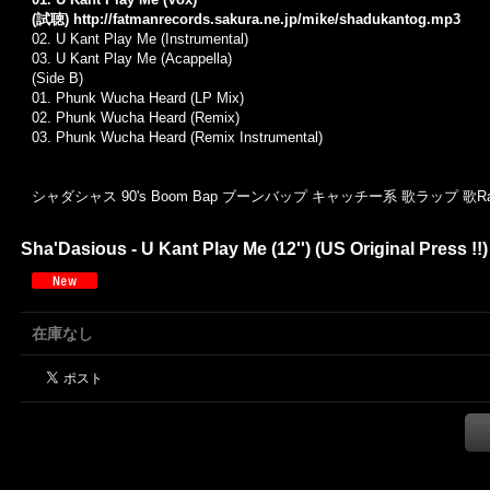
(試聴)
http://fatmanrecords.sakura.ne.jp/mike/shadukantog.mp3
02.
U Kant Play Me (Instrumental)
03.
U Kant Play Me (Acappella)
(Side B)
01.
Phunk Wucha Heard (LP Mix)
02.
Phunk Wucha Heard (Remix)
03.
Phunk Wucha Heard (Remix Instrumental)
シャダシャス 90's Boom Bap ブーンバップ キャッチー系 歌ラップ 歌R
Sha'Dasious - U Kant Play Me (12'') (US Original Press !
在庫なし