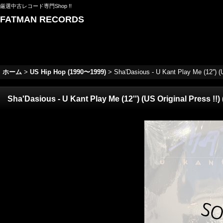
厳選中古レコード専門Shop !!
FATMAN RECORDS
ホーム
>
US Hip Hop (1990〜1999)
>
Sha'Dasious - U Kant Play Me (12'') 
Sha'Dasious - U Kant Play Me (12'') (US Original Press !!