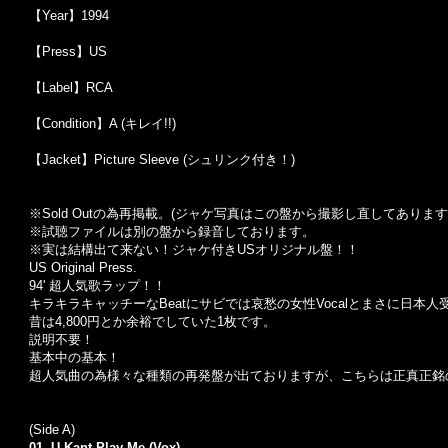
【Year】1994
【Press】US
【Label】RCA
【Condition】A (キレイ!!)
【Jacket】Picture Sleeve (シュリンク付き！)
※Sold Out
の為再掲載。
(
ジャケ写真はこの盤から撮影し直してあります
※試聴ファイルは別の盤から録音しております。
※実は結構出て来ない！ジャケ付きUSオリジナル盤！！
US Original Press.
94' 超人気歌ラップ！！
キラキラキャッチーなBeatにサビでは哀愁の女性Vocalとまさに日本
昔は4,800円とか余裕でしていた1枚です。
説明不要！
基本中の基本！
超人気曲の為様々な種類の再発盤が出ておりますが、こちらは正真正銘のUS 
(Side A)
01. U Kant Play Me (Vox)