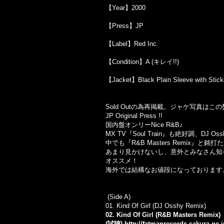
【Year】2000
【Press】JP
【Label】Red Inc.
【Condition】A (キレイ!!)
【Jacket】Black Plain Sleeve with Stick
Sold Out
の為再掲載。ジャケ写真はこの
JP Original Press !!
国内盤オンリーNice R&B♪
MX TV『Soul Train』も絶好調、DJ 
中でも『R&B Masters Remix』と銘打たれ
あまり見かけないし、意外とみなさん知
オススメ！
海外では結構なお値段になっております
(Side A)
01. Kind Of Girl (DJ Osshy Remix)
02. Kind Of Girl (R&B Masters Remix)
(試聴)
http://fatmanrecords.sakura.ne.