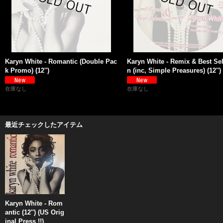
Karyn White - Romantic (Double Pac
Karyn White - Remix & Best Sel
k Promo) (12'')
n (inc, Simple Preasures) (12'')
在庫なし
在庫なし
最近チェックしたアイテム
Karyn White - Rom
antic (12'') (US Orig
inal Press !!)