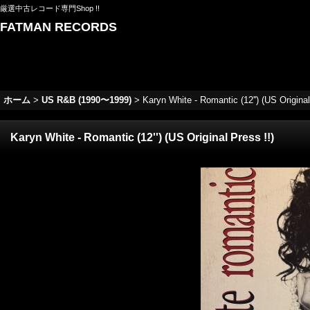
厳選中古レコード専門Shop !!
FATMAN RECORDS
ホーム
>
US R&B (1990〜1999)
>
Karyn White - Romantic (12'') (US Original
Karyn White - Romantic (12'') (US Original Press !!)