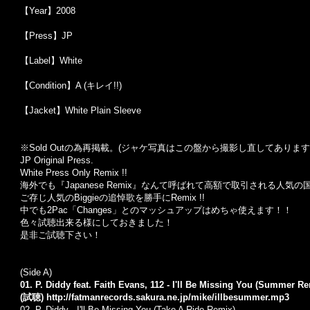
【Year】2008
【Press】JP
【Label】White
【Condition】A (キレイ!!)
【Jacket】White Plain Sleeve
※Sold Out
の為再掲載。
(
ジャケ写真はこの盤から撮影し直してあります
JP Original Press.
White Press Only Remix !!
海外でも『Japanese Remix』なんて呼ばれて高額で取引される人気
ご存じ人気のBiggieの追悼歌を勝手にRemix !!
中でも2Pac「Changes」とのマッシュアップはめちゃ使えます！！
色々試聴出来る様にしておきました！
是非ご試聴下さい！
(Side A)
01. P. Diddy feat. Faith Evans, 112 - I'll Be Missing You (Summer R
(試聴)
http://fatmanrecords.sakura.ne.jp/mike/illbesummer.mp3
02. P. Diddy - I'll Be Missing You (Take A Ride Remix)