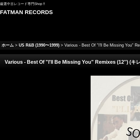
厳選中古レコード専門Shop !!
FATMAN RECORDS
ホーム
>
US R&B (1990〜1999)
>
Various - Best Of "I'll Be Missing You" R
Various - Best Of "I'll Be Missing You" Remixes (12'') (キ