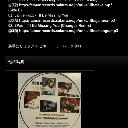
(試聴)
http://fatmanrecords.sakura.ne.jp/mike/illbetake.mp3
(Side B)
01. Jamie Foxx - I'll Be Missing You
(試聴)
http://fatmanrecords.sakura.ne.jp/mike/illbejamie.mp3
02. 2Pac - I'll Be Missing You (Changes Remix)
(試聴)
http://fatmanrecords.sakura.ne.jp/mike/illbechange.mp3
勝手にリミックス ビギー トゥーパック 90's
他の写真