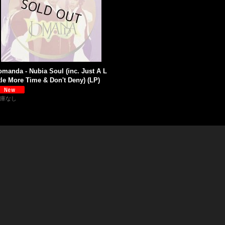
omanda - Nubia Soul (inc. Just A L
ttle More Time & Don't Deny) (LP)
庫なし