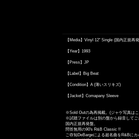
【Media】Vinyl 12'' Single (国内正規再
【Year】1993
【Press】JP
【Label】Big Beat
【Condition】A (薄いスリキズ)
【Jacket】Comapany Sleeve
※Sold Out
の為再掲載。
(
ジャケ写真はこ
※試聴ファイルは別の盤から録音してご
国内正規再発盤。
問答無用の90's R&B Classic !!
ご存知DeBargeによる超名曲をR&B