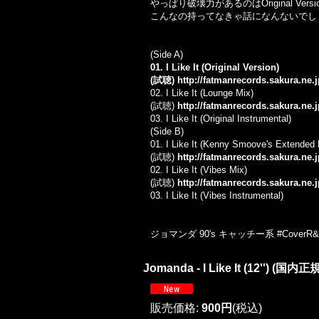
やっぱり破壊力があるのはOriginal V
こんなの持ってなきゃ話になんないでし
(Side A)
01. I Like It (Original Version)
(試聴)
http://fatmanrecords.sakura.ne
02. I Like It (Lounge Mix)
(試聴)
http://fatmanrecords.sakura.ne
03. I Like It (Original Instrumental)
(Side B)
01. I Like It (Kenny Smoove's Extended
(試聴)
http://fatmanrecords.sakura.ne
02. I Like It (Vibes Mix)
(試聴)
http://fatmanrecords.sakura.ne
03. I Like It (Vibes Instrumental)
ジョマンダ 90's キャッチー系 #CoverR&
Jomanda - I Like It (12'') (国
販売価格
:
900円
(税込)