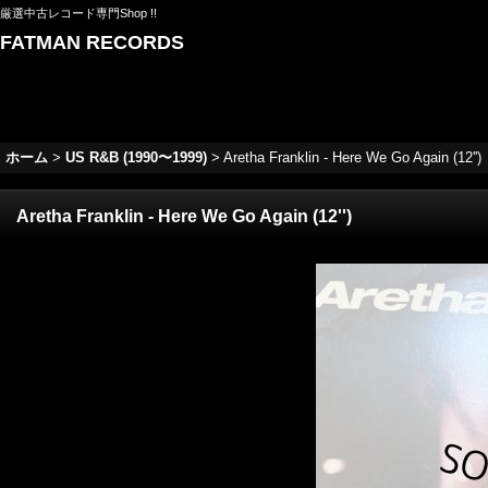
厳選中古レコード専門Shop !!
FATMAN RECORDS
ホーム
>
US R&B (1990〜1999)
>
Aretha Franklin - Here We Go Again (12'')
Aretha Franklin - Here We Go Again (12'')