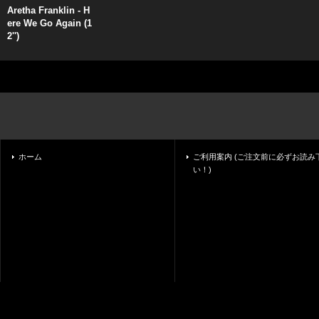
Aretha Franklin - H
ere We Go Again (1
2'')
ホーム
ご利用案内 (ご注文前に必ずお読み
い！)