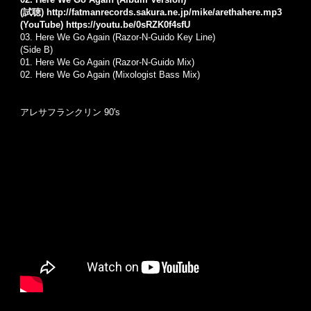
(試聴)
http://fatmanrecords.sakura.ne.jp/mike/arethahere.mp3
(YouTube)
https://youtu.be/0sRZK0f4sfU
03.
Here We Go Again (Razor-N-Guido Key Line)
(Side B)
01.
Here We Go Again (Razor-N-Guido Mix)
02.
Here We Go Again (Mixologist Bass Mix)
アレサフランクリン 90's