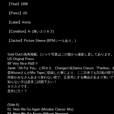
【Year】1998
【Press】US
【Label】Arista
【Condition】A- (薄いスリキズ)
【Jacket】Picture Sleeve (BPMシールあり。)
Sold Outの為再掲載。(ジャケ写真はこの盤から撮影し直してあります。
US Original Press.
98' Very Nice R&B !!
Janet『All For You』と同ネタ、Changeの名Dance Classic『Par
昔MissieさんがMix Tapeに収録した事により、ここ日本でもDJ達
何故かみなさんあまり使わない様で、正直耳にする機会があまり無いで
知らない方は是非ご試聴下さい！
オススメです。
意外に穴！？
(Side A)
01.
Here We Go Again (Morales Classic Mix)
02. Here We Go Again (Album Version)