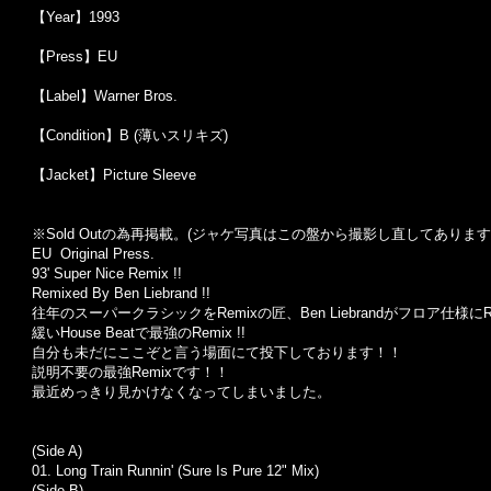
【Year】1993
【Press】EU
【Label】Warner Bros.
【Condition】B (薄いスリキズ)
【Jacket】Picture Sleeve
※Sold Out
の為再掲載。
(
ジャケ写真はこの盤から撮影し直してあります
EU Original Press.
93' Super Nice Remix !!
Remixed By Ben Liebrand !!
往年のスーパークラシックをRemixの匠、Ben Liebrandがフロア仕様
緩いHouse Beatで最強のRemix !!
自分も未だにここぞと言う場面にて投下しております！！
説明不要の最強Remixです！！
最近めっきり見かけなくなってしまいました。
(Side A)
01. Long Train Runnin' (Sure Is Pure 12" Mix)
(Side B)