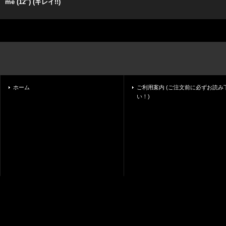
me (12'') (キレイ!!)
ホーム
ご利用案内 (ご注文前に必ずお読み
い！)