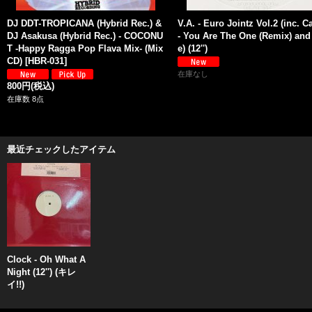
DJ DDT-TROPICANA (Hybrid Rec.) &
V.A. - Euro Jointz Vol.2 (inc. 
DJ Asakusa (Hybrid Rec.) - COCONU
- You Are The One (Remix) an
T -Happy Ragga Pop Flava Mix- (Mix
e) (12'')
CD)
[
HBR-031
]
在庫なし
800円
(税込)
在庫数 8点
最近チェックしたアイテム
Clock - Oh What A
Night (12'') (キレ
イ!!)