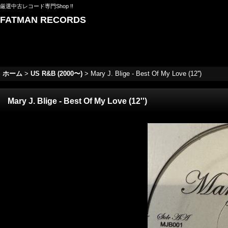
厳選中古レコード専門Shop !!
FATMAN RECORDS
ホーム
>
US R&B (2000〜)
>
Mary J. Blige - Best Of My Love (12'')
Mary J. Blige - Best Of My Love (12'')