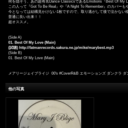
何を隠そう、あの超有名Dance ClassicsであるEmotions『Best Of 
この人って『Got To Be Real』や『A Night To Remember』
今となっては結構見かけない1枚ですので、取り逃がして後で泣かない
普通に良い出来！！
超オススメ。
(Side A)
01. Best Of My Love (Main)
(試聴)
http://fatmanrecords.sakura.ne.jp/mike/marybest.mp3
(Side B)
01. Best Of My Love (Main)
メアリージェイブライジ 00's #CoverR&B エモーションズ ダンクラ ダンスク
他の写真