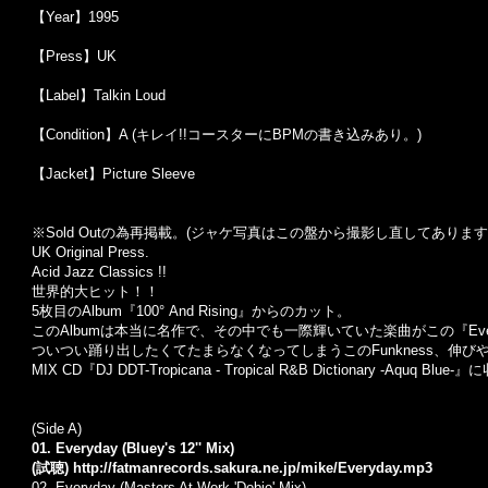
【Year】1995
【Press】UK
【Label】Talkin Loud
【Condition】A (キレイ!!コースターにBPMの書き込みあり。)
【Jacket】Picture Sleeve
※Sold Out
の為再掲載。
(
ジャケ写真はこの盤から撮影し直してあります
UK Original Press.
Acid Jazz Classics !!
世界的大ヒット！！
5枚目のAlbum『100° And Rising』からのカット。
このAlbumは本当に名作で、その中でも一際輝いていた楽曲がこの『Ever
ついつい踊り出したくてたまらなくなってしまうこのFunkness、伸び
MIX CD『DJ DDT-Tropicana - Tropical R&B Dictionary -Aquq Blue-
(Side A)
01. Everyday (Bluey's 12'' Mix)
(試聴)
http://fatmanrecords.sakura.ne.jp/mike/Everyday.mp3
02. Everyday (Masters At Work 'Dobie' Mix)