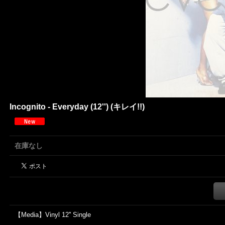
Incognito - Everyday (12'') (キレイ!!)
在庫なし
【Media】Vinyl 12'' Single