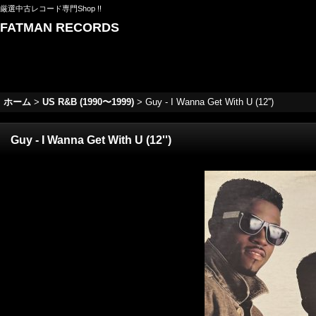
厳選中古レコード専門Shop !!
FATMAN RECORDS
ホーム
>
US R&B (1990〜1999)
>
Guy - I Wanna Get With U (12'')
Guy - I Wanna Get With U (12'')