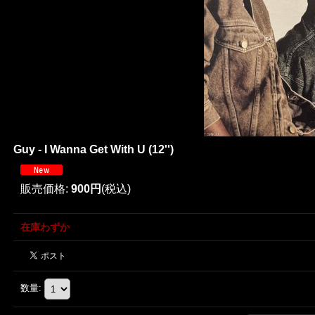
Guy - I Wanna Get With U (12'')
販売価格
:
900円
(税込)
在庫わずか
数量
: