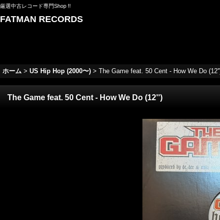
厳選中古レコード専門Shop !!
FATMAN RECORDS
ホーム
>
US Hip Hop (2000〜)
>
The Game feat. 50 Cent - How We Do (12''
The Game feat. 50 Cent - How We Do (12'')