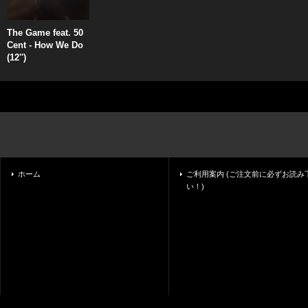
The Game feat. 50
Cent - How We Do
(12'')
ホーム
ご利用案内 (ご注文前に必ずお読み
い！)