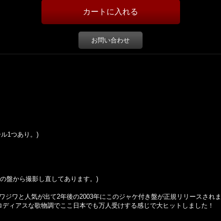
お問い合わせ
ール1つあり。)
の盤から撮影し直してあります。
)
、ジワジワと人気が出て2年後の2003年にこのジャケ付き盤が正規リリースされ
メロディアスな歌物調でここ日本でも万人受けする感じで大ヒットしました！