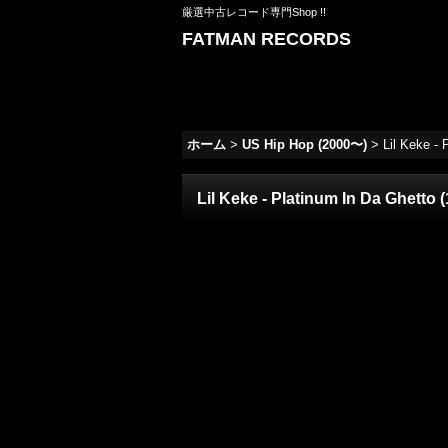
厳選中古レコード専門Shop !!
FATMAN RECORDS
ホーム
>
US Hip Hop (2000〜)
>
Lil Keke - 
Lil Keke - Platinum In Da Ghetto 