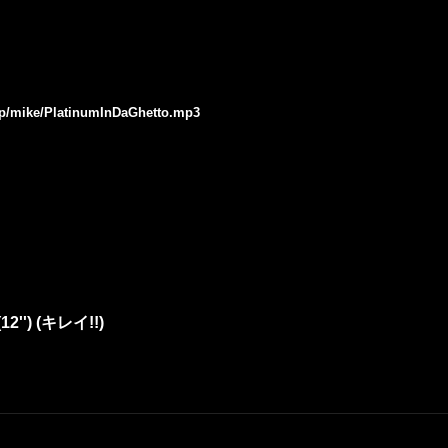
.jp/mike/PlatinumInDaGhetto.mp3
(12'') (キレイ!!)