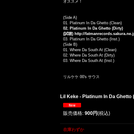
オススメ！
(Side A)
01. Platinum In Da Ghetto (Clean)
02. Platinum In Da Ghetto (Dirty)
(試聴)
http://fatmanrecords.sakura.ne
03. Platinum In Da Ghetto (Inst.)
(Side B)
01. Where Da South At (Clean)
02. Where Da South At (Dirty)
03. Where Da South At (Inst.)
リルケケ 00's サウス
Lil Keke - Platinum In Da Ghetto 
販売価格
:
900円
(税込)
在庫わずか