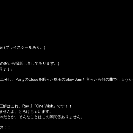
 Sticker (プライスシールあり。)
の盤から撮影し直してあります。
)
ります。
と人気を二分し、PartyのCloseを彩った珠玉のSlow Jamと言ったら何の曲でしょう
これ、Ray J『One Wish』です！！
ませんよ、とろけちゃいます。
fabolousだとか、そんなことはこの際関係ありません。
も最強！！