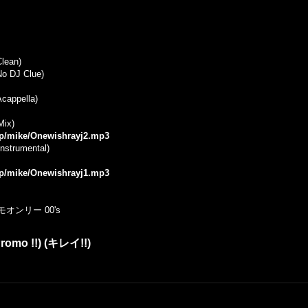
Clean)
No DJ Clue)
Acappella)
Mix)
.jp/mike/Onewishrayj2.mp3
nstrumental)
.jp/mike/Onewishrayj1.mp3
オンリー 00's
Promo !!) (キレイ!!)