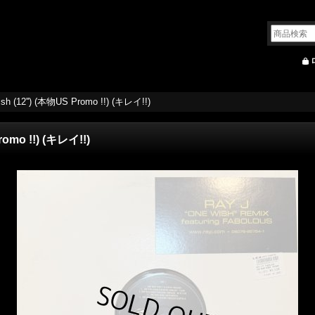
ish (12'') (本物US Promo !!) (キレイ!!)
romo !!) (キレイ!!)