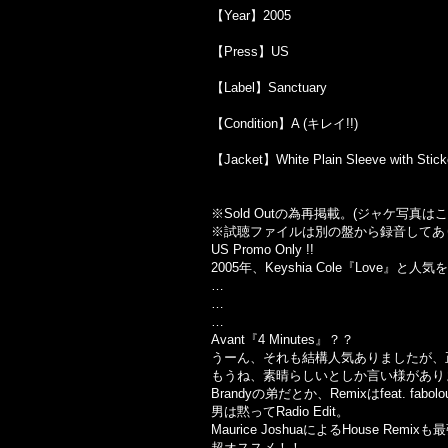
【Year】2005
【Press】US
【Label】Sanctuary
【Condition】A (キレイ!!)
【Jacket】White Plain Sleeve with
※Sold Out
の為再掲載。
(
ジャケ写真はこ
※試聴ファイルは別の盤から録音してあ
US Promo Only !!
2005年、Keyshia Cole『Love』
…
…
…
Avant『4 Minutes』？？
うーん、それも結構人気ありましたが、正解は
もうね、素晴らしいとしか言い様があり
Brandyの弟だとか、Remixはfeat. 
男は黙ってRadio Edit。
Maurice JoshuaによるHouse Remix
超オススメ！！