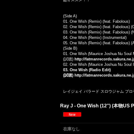
(Side A)
01. One Wish (Remix) (feat. Fabolous)
02. One Wish (Remix) (feat. Fabolous) (
03. One Wish (Remix) (feat. Fabolous) (
04. One Wish (Remix) (Instrumental)
05. One Wish (Remix) (feat. Fabolous) (
(Side B)
01. One Wish (Maurice Joshua Nu Soul 
(試聴)
http://fatmanrecords.sakura.ne
02. One Wish (Maurice Joshua Nu Soul I
03. One Wish (Radio Edit)
(試聴)
http://fatmanrecords.sakura.ne
レイジェイ バラード スロウジャム プロモ
Ray J - One Wish (12'') (本物US 
在庫なし