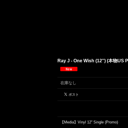
Ray J - One Wish (12'') (本物US 
在庫なし
【Media】Vinyl 12'' Single (Promo)