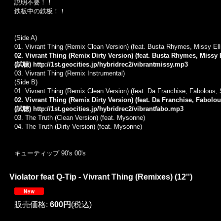
説明不要！！
鉄板中の鉄板！！
(Side A)
01.
Vivrant Thing (Remix Clean Version) (feat.
Busta Rhymes
,
Missy Ell
02. Vivrant Thing (Remix Dirty Version) (feat. Busta Rhymes, Missy E
(試聴)
http://1st.geocities.jp/hybridrec2/vibrantmissy.mp3
03.
Vivrant Thing (Remix Instrumental)
(Side B)
01.
Vivrant Thing (Remix Clean Version) (feat.
Da Franchise
,
Fabolous
,
02. Vivrant Thing (Remix Dirty Version) (feat. Da Franchise, Fabolo
(試聴)
http://1st.geocities.jp/hybridrec2/vibrantfabo.mp3
03.
The Truth (Clean Version) (feat.
Mysonne
)
04.
The Truth (Dirty Version) (feat. Mysonne)
キューティップ 90's 00's
Violator feat Q-Tip - Vivrant Thing (Remixes) (12'')
販売価格
:
600円
(税込)