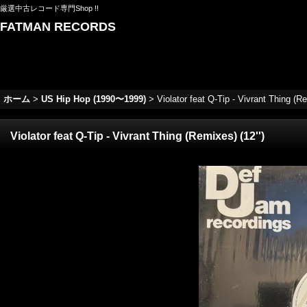
厳選中古レコード専門Shop !!
FATMAN RECORDS
ホーム
>
US Hip Hop (1990〜1999)
>
Violator feat Q-Tip - Vivrant Thing (Re
Violator feat Q-Tip - Vivrant Thing (Remixes) (12'')