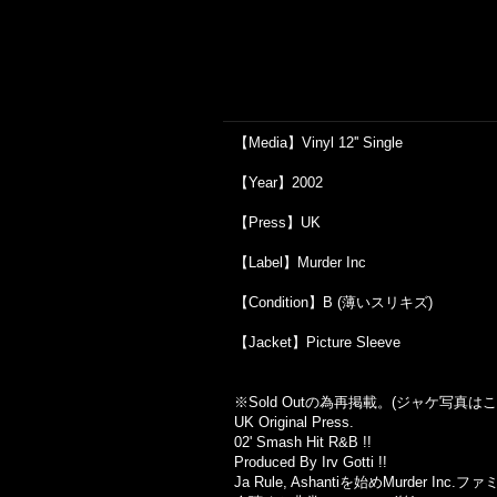
【Media】Vinyl 12'' Single
【Year】2002
【Press】UK
【Label】Murder Inc
【Condition】B (薄いスリキズ)
【Jacket】Picture Sleeve
※Sold Out
の為再掲載。
(
ジャケ写真はこ
UK Original Press.
02' Smash Hit R&B !!
Produced By Irv Gotti !!
Ja Rule, Ashantiを始めMurder 