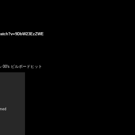
/watch?v=9DbW23EzZWE
00's ビルボードヒット