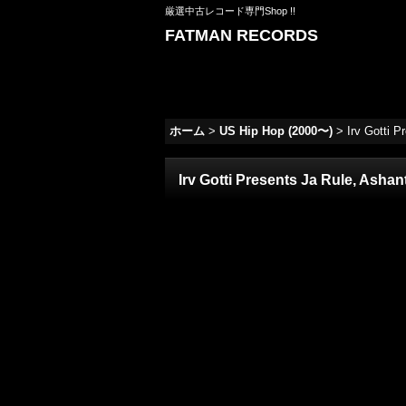
厳選中古レコード専門Shop !!
FATMAN RECORDS
ホーム
>
US Hip Hop (2000〜)
>
Irv Gotti P
Irv Gotti Presents Ja Rule, Ashant